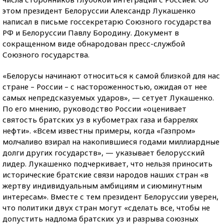
этом президент Белоруссии Александр Лукашенко
написал в письме госсекретарю Союзного государства
РФ и Белоруссии Павлу Бородину. Документ в
сокращенном виде обнародован пресс-службой
Союзного государства.
«Белорусы начинают относиться к самой близкой для нас
стране – России – с настороженностью, ожидая от нее
самых непредсказуемых ударов», — сетует Лукашенко.
По его мнению, руководство России «оценивает
святость братских уз в кубометрах газа и баррелях
нефти». «Всем известны примеры, когда «Газпром»
молчаливо взирал на накопившиеся годами миллиардные
долги других государств», — указывает белорусский
лидер. Лукашенко подчеркивает, что нельзя приносить
исторические братские связи народов наших стран «в
жертву индивидуальным амбициям и сиюминутным
интересам». Вместе с тем президент Белоруссии уверен,
что политики двух стран могут «сделать все, чтобы не
допустить надлома братских уз и разрыва союзных