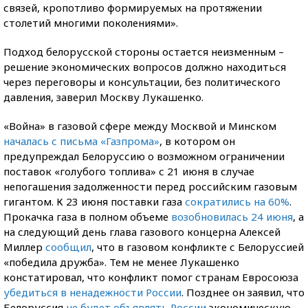
связей, кропотливо формируемых на протяжении
столетий многими поколениями».
Подход белорусской стороны остается неизменным –
решение экономических вопросов должно находиться
через переговоры и консультации, без политического
давления, заверил Москву Лукашенко.
«Война» в газовой сфере между Москвой и Минском
началась с письма «Газпрома»
, в котором он
предупреждал Белоруссию о возможном ограничении
поставок «голубого топлива» с 21 июня в случае
непогашения задолженности перед российским газовым
гигантом. К 23 июня поставки газа
сократились на 60%
.
Прокачка газа в полном объеме
возобновилась 24 июня
, а
на следующий день глава газового концерна Алексей
Миллер
сообщил
, что в газовом конфликте с Белоруссией
«победила дружба». Тем не менее Лукашенко
констатировал, что конфликт помог странам Евросоюза
убедиться в ненадежности России
. Позднее он заявил, что
Белоруссия
не будет объявлять России
экономическую