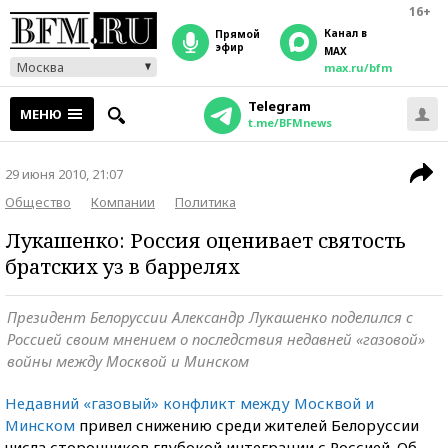
16+
Канал в
прямой
эфир
MAX
Москва
max.ru/bfm
Telegram
МЕНЮ
t.me/BFMnews
29 июня 2010, 21:07
Общество
Компании
Политика
Лукашенко: Россия оценивает святость
братских уз в баррелях
Президент Белоруссии Александр Лукашенко поделился с
Россией своим мнением о последствия недавней «газовой»
войны между Москвой и Минском
Недавний «газовый» конфликт между Москвой и
Минском
привел снижению среди жителей Белоруссии
числа сторонников глубокой интеграции с Россией. Об