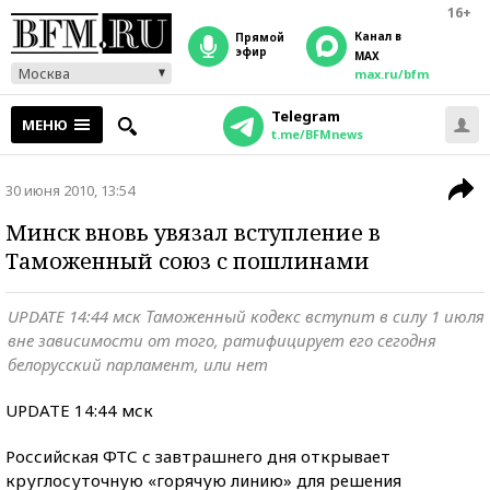
16+
Канал в
прямой
эфир
MAX
Москва
max.ru/bfm
Telegram
МЕНЮ
t.me/BFMnews
30 июня 2010, 13:54
Минск вновь увязал вступление в
Таможенный союз с пошлинами
UPDATE 14:44 мск Таможенный кодекс вступит в силу 1 июля
вне зависимости от того, ратифицирует его сегодня
белорусский парламент, или нет
UPDATE 14:44 мск
Российская ФТС с завтрашнего дня открывает
круглосуточную «горячую линию» для решения