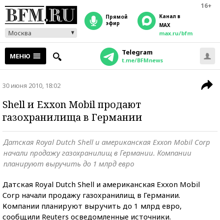
16+
Канал в
прямой
эфир
MAX
Москва
max.ru/bfm
Telegram
МЕНЮ
t.me/BFMnews
30 июня 2010, 18:02
Shell и Exxon Mobil продают
газохранилища в Германии
Датская Royal Dutch Shell и американская Exxon Mobil Corp
начали продажу газохранилищ в Германии. Компании
планируют выручить до 1 млрд евро
Датская Royal Dutch Shell и американская Exxon Mobil
Corp начали продажу газохранилищ в Германии.
Компании планируют выручить до 1 млрд евро,
сообщили Reuters осведомленные источники.