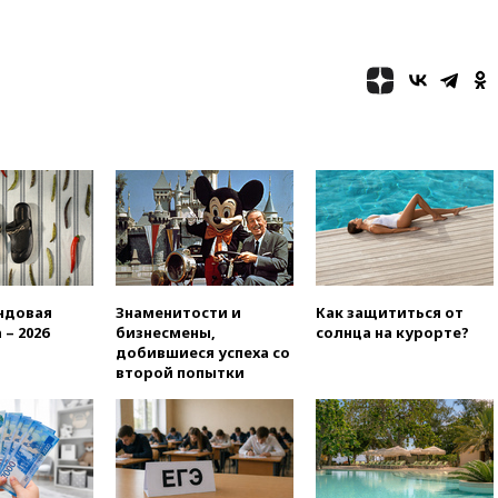
американец Гилман
находится при смерти
08:22
В Екатеринбурге
атакован склад Wildberries
07:52
В Таиланде ученик
устроил стрельбу в школе:
есть жертвы
07:00
Лесной пожар в 30
километрах от Ванкувера
привел к эвакуации жителей
06:00
Суд обязал Meta
выплатить $567 млн по делу о
вреде психическому
ндовая
Знаменитости и
Как защититься от
здоровью детей
 – 2026
бизнесмены,
солнца на курорте?
добившиеся успеха со
05:51
Трамп подписал указ
второй попытки
против «родильного туризма»
в США
04:00
Суд взыскал почти 5 млн
рублей в пользу семьи
отравившегося в детсаду
мальчика