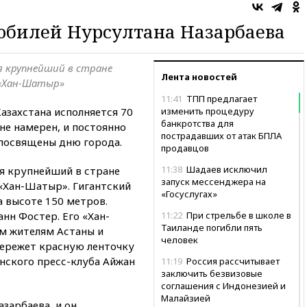
юбилей Нурсултана Назарбаева
я крупнейший в стране
Лента новостей
 «Хан-Шатыр»
11:41
ТПП предлагает
Казахстана исполняется 70
изменить процедуру
банкротства для
не намерен, и постоянно
пострадавших от атак БПЛА
 посвящены дню города.
продавцов
11:38
Шадаев исключил
ся крупнейший в стране
запуск мессенджера на
«Хан-Шатыр». Гигантский
«Госуслугах»
а высоте 150 метров.
н Фостер. Его «Хан-
11:22
При стрельбе в школе в
Таиланде погибли пять
м жителям Астаны и
человек
рережет красную ленточку
анского пресс-клуба Айжан
11:19
Россия рассчитывает
заключить безвизовые
соглашения с Индонезией и
Малайзией
зарбаева, и он