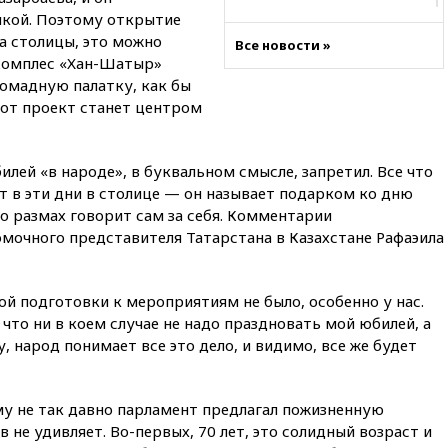
йкой. Поэтому открытие
11:04
«Ведомости»: на партию
«Яблоко» ополчились
а столицы, это можно
Все новости »
конкуренты
 Комплес «Хан-Шатыр»
омадную палатку, как бы
10:59
Торговые центры и кафе
в России могут обязать
тот проект станет центром
раздавать питьевую воду
бесплатно
илей «в народе», в буквальном смысле, запретил. Все что
10:41
Бывшая глава брокера
Mind Money Юлия Хандошко
т в эти дни в столице — он называет подарком ко дню
признала свою вину
Но размах говорит сам за себя. Комментарии
мочного представителя Татарстана в Казахстане Рафаэила
10:41
Пашинян: Армения
понимает невозможность
одновременного членства в
ЕС и ЕАЭС
ой подготовки к мероприятиям не было, особенно у нас.
что ни в коем случае не надо праздновать мой юбилей, а
10:21
ФСБ задержала более
20 сотрудников пунктов
, народ понимает все это дело, и видимо, все же будет
обмена криптовалюты в
«Москве-Сити»
10:13
Минтранс предлагает
у не так давно парламент предлагал пожизненную
тратить средства дорожных
не удивляет. Во-первых, 70 лет, это солидный возраст и
фондов на защиту трасс от