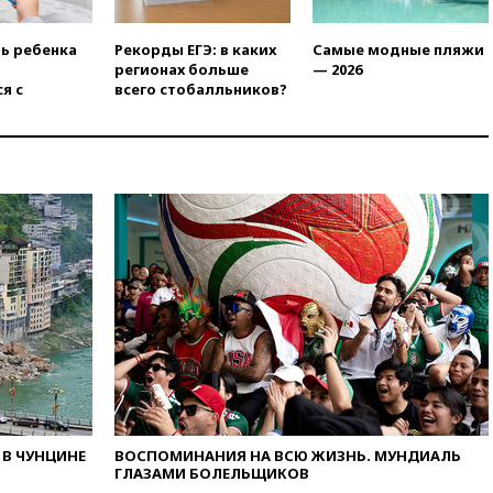
и Геленджик
вчера, 21:25
Руслан Терновой
ть ребенка
Рекорды ЕГЭ: в каких
Самые модные пляжи
выиграл золото чемпионата
регионах больше
— 2026
Европы в прыжках с 10-
я с
всего стобалльников?
метровой вышки
вчера, 21:10
РФ не получала
обращений о прекращении
концессии строительства ж/д
в Армении
вчера, 21:00
В России вновь
обсуждают эксперимент по
онлайн-продаже алкоголя
вчера, 20:45
Матвиенко:
россиянам могут
рекомендовать не посещать
Армению
вчера, 20:35
ПВО за день
сбила еще 281 украинский
беспилотник над Россией
В ЧУНЦИНЕ
ВОСПОМИНАНИЯ НА ВСЮ ЖИЗНЬ. МУНДИАЛЬ
вчера, 20:27
Ямпольская
ГЛАЗАМИ БОЛЕЛЬЩИКОВ
призвала оптимизировать