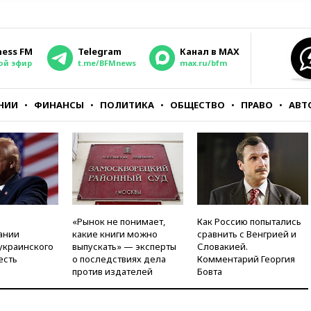
ness FM
Telegram
Канал в MAX
ой эфир
t.me/BFMnews
max.ru/bfm
НИИ
ФИНАНСЫ
ПОЛИТИКА
ОБЩЕСТВО
ПРАВО
АВТ
«Рынок не понимает,
Как Россию попытались
ании
какие книги можно
сравнить с Венгрией и
украинского
выпускать» — эксперты
Словакией.
есть
о последствиях дела
Комментарий Георгия
против издателей
Бовта