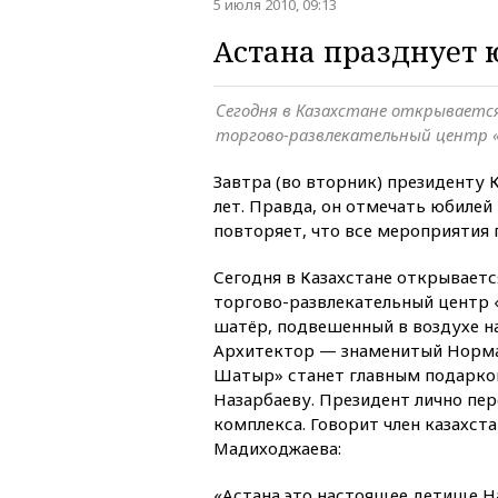
5 июля 2010, 09:13
Астана празднует 
Сегодня в Казахстане открываетс
торгово-развлекательный центр
Завтра (во вторник) президенту 
лет. Правда, он отмечать юбилей 
повторяет, что все мероприятия
Сегодня в Казахстане открывает
торгово-развлекательный центр 
шатёр, подвешенный в воздухе н
Архитектор — знаменитый Норман
Шатыр» станет главным подарко
Назарбаеву. Президент лично пе
комплекса. Говорит член казахст
Мадиходжаева:
«Астана это настоящее детище На