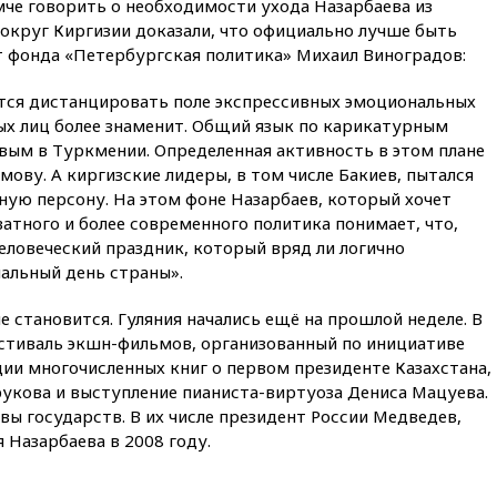
мче говорить о необходимости ухода Назарбаева из
БПЛА
вокруг Киргизии доказали, что официально лучше быть
09:56
Хакеры нашли
т фонда «Петербургская политика» Михаил Виноградов:
документы об ударах ВСУ по
нефтяным терминалам в
ится дистанцировать поле экспрессивных эмоциональных
России
вых лиц более знаменит. Общий язык по карикатурным
09:49
WSJ: Трамп «сходит с
вым в Туркмении. Определенная активность в этом плане
ума» из-за сообщений в СМИ
мову. А киргизские лидеры, в том числе Бакиев, пытался
об истощении боеприпасов у
ную персону. На этом фоне Назарбаев, который хочет
США
ватного и более современного политика понимает, что,
09:36
Исландия и Черногория
человеческий праздник, который вряд ли логично
в 2028 году могут войти в
альный день страны».
состав Евросоюза
09:18
Пашинян сообщил о
е становится. Гуляния начались ещё на прошлой неделе. В
приверженности Армении
стиваль экшн-фильмов, организованный по инициативе
основополагающим
ии многочисленных книг о первом президенте Казахстана,
принципам ЕАЭС
рукова и выступление пианиста-виртуоза Дениса Мацуева.
09:06
Гендиректора
вы государств. В их числе президент России Медведев,
удмуртской «Ижавиа»
 Назарбаева в 2008 году.
попросили уволиться
08:51
Осужденный в России