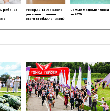
03:00
МИД РФ: попытки Запада
ть ребенка
Рекорды ЕГЭ: в каких
Самые модные пляжи
рассорить Россию и Казахстан
регионах больше
— 2026
обречены на провал
я с
всего стобалльников?
02:00
Ни один водоем Англии
не соответствует нормам
химической безопасности
01:00
Трамп: США сами
нуждаются в дальнобойных
ракетах и системах Patriot
00:01
Трамп заявил о
необходимости пополнения
арсенала США
вчера, 23:28
Слуцкий призвал
признать «Яблоко»
нежелательной организацией
вчера, 23:15
В Смоленске
ребенок и женщина погибли
при падении деревьев во
время урагана
вчера, 22:55
В Москве в