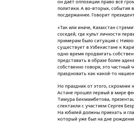
он даёт оппозиции право всё гро
политики. А во-вторых, события 
посдержаннее. Говорит президен
«Так или иначе, Казахстан стрем
соседей, где культ личности пер
примерам было ситуация с Ниязо
существует в Узбекистане к Кари
одно время продвигать собствен
представать в образе более адек
собственно говоря, это частный 
праздновать как какой-то национ
Но праздник от этого, скромнее н
Астане прошёл первый в мире фе
Тимура Бекмамбетова, презентац
спектакли с участием Сергея Без
На юбилей должны приехать и гла
который уже был на дне рождения