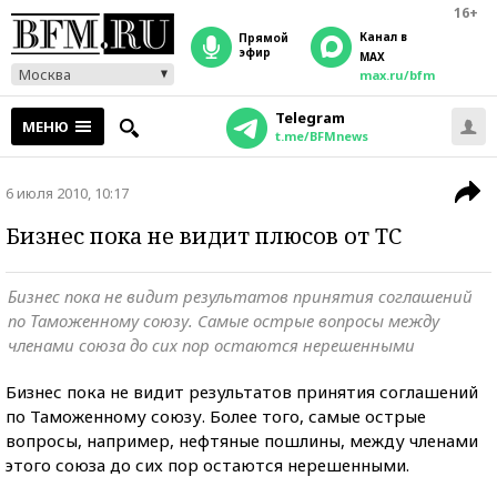
16+
Канал в
прямой
эфир
MAX
Москва
max.ru/bfm
Telegram
МЕНЮ
t.me/BFMnews
6 июля 2010, 10:17
Бизнес пока не видит плюсов от ТС
Бизнес пока не видит результатов принятия соглашений
по Таможенному союзу. Cамые острые вопросы между
членами союза до сих пор остаются нерешенными
Бизнес пока не видит результатов принятия соглашений
по Таможенному союзу. Более того, самые острые
вопросы, например, нефтяные пошлины, между членами
этого союза до сих пор остаются нерешенными.