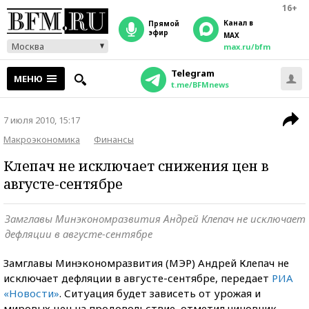
16+
Канал в
прямой
эфир
MAX
Москва
max.ru/bfm
Telegram
МЕНЮ
t.me/BFMnews
7 июля 2010, 15:17
Макроэкономика
Финансы
Клепач не исключает снижения цен в
августе-сентябре
Замглавы Минэкономразвития Андрей Клепач не исключает
дефляции в августе-сентябре
Замглавы Минэкономразвития (МЭР) Андрей Клепач не
исключает дефляции в августе-сентябре, передает
РИА
«Новости»
. Ситуация будет зависеть от урожая и
мировых цен на продовольствие, отметил чиновник.