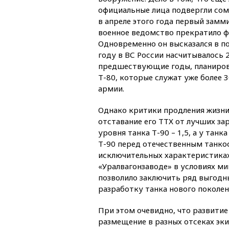
официальные лица подвергли сом
в апреле этого года первый замм
военное ведомство прекратило фи
Одновременно он высказался в п
году в ВС России насчитывалось 2
предшествующие годы, планирова
Т-80, которые служат уже более 3
армии.
Однако критики продления жизни
отставание его ТТХ от лучших з
уровня танка Т-90 – 1,5, а у танк
Т-90 перед отечественным танкос
исключительных характеристиках,
«Уралвагонзаводе» в условиях м
позволило заключить ряд выгодн
разработку танка нового поколен
При этом очевидно, что развитие
размещение в разных отсеках эк