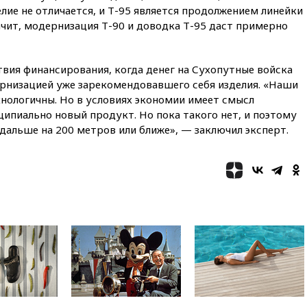
лие не отличается, и Т-95 является продолжением линейки
11:38
Шадаев исключил
запуск мессенджера на
чит, модернизация Т-90 и доводка Т-95 даст примерно
«Госуслугах»
11:22
При стрельбе в школе в
Таиланде погибли пять
твия финансирования, когда денег на Сухопутные войска
человек
ернизацией уже зарекомендовавшего себя изделия. «Наши
хнологичны. Но в условиях экономии имеет смысл
11:19
Россия рассчитывает
ипиально новый продукт. Но пока такого нет, и поэтому
заключить безвизовые
соглашения с Индонезией и
 дальше на 200 метров или ближе», — заключил эксперт.
Малайзией
11:04
«Ведомости»: на партию
«Яблоко» ополчились
конкуренты
10:59
Торговые центры и кафе
в России могут обязать
раздавать питьевую воду
бесплатно
10:41
Бывшая глава брокера
Mind Money Юлия Хандошко
признала свою вину