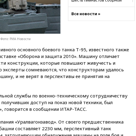
шесть гимнастов сборной
России не получили визы на
ЧЕ
Все новости »
16:16
Движение по
Крымскому мосту
перекрывали второй раз за
день
Фото: РИА Новости
16:00
Создатели пирамиды
вного основного боевого танка Т-95, известного также
АФК «Наследие» получили от
выставке «Оборона и защита 2010». Машину отличает
шести до 12 лет колонии
ости конструкции, которые повышают живучесть и
15:45
Верховный суд 10
Но эксперты сомневаются, что конструкторам удалось
августа рассмотрит иск о
ину, и не верят в перспективы ее принятия на
снятии «Яблока» с выборов
15:35
Четыре человека
пострадали при пожаре на
льной службы по военно-техническому сотрудничеству
складе с красками в Брянске
 получивших доступ на показ новой техники, был
15:15
«Аэрофлот» с 1 октября
, говорится в сообщении ИТАР-ТАСС.
возобновит ежедневные
рейсы в Абу-Даби
мпания «Уралвагонзавод». От своего предшественника
14:52
Турция, Саудовская
 башни составляет 2230 мм, перспективный танк
Аравия и Пакистан
ом, затрудняющим обнаружение машины на поле боя и