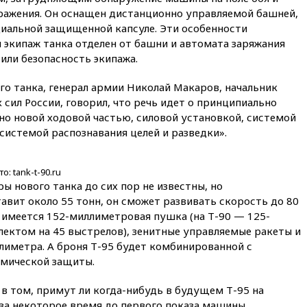
объединились в военный
ражения. Он оснащен дистанционно управляемой башней,
альянс
ециальной защищенной капсуле. Эти особенности
14:39
Экс-издатель Popcorn
 экипаж танка отделен от башни и автомата заряжания
Books получил условный срок
или безопасность экипажа.
по делу о пропаганде ЛГБТ
14:34
Минпромторг не
го танка, генерал армии Николай Макаров, начальник
намерен сокращать перечень
ил России, говорил, что речь идет о принципиально
товаров для параллельного
но новой ходовой частью, силовой установкой, системой
импорта
системой распознавания целей и разведки».
14:14
Роспотребнадзор
одобрил открытие сезона на
105 пляжах в Анапе
: tank-t-90.ru
 нового танка до сих пор не известны, но
14:09
Глава Тувы включил
авит около 55 тонн, он сможет развивать скорость до 80
сенатора Нарусову в список
кандидатов в Совфед
 имеется 152-миллиметровая пушка (на Т-90 — 125-
ектом на 45 выстрелов), зенитные управляемые ракеты и
13:57
Wildberries запустит
ллиметра. А броня Т-95 будет комбинированной с
программу по открытию
партнерских хабов
амической защиты.
13:53
Сенаторы Аргентины
в том, примут ли когда-нибудь в будущем Т-95 на
одобрили скандальный
 за некоторое время до первого показа машины
законопроект о частной