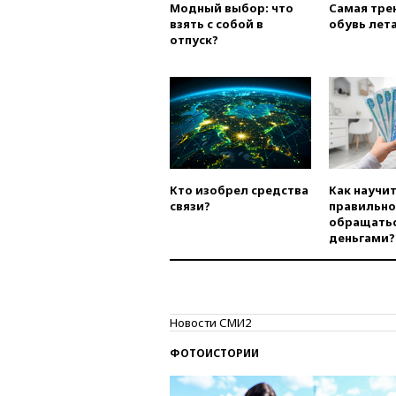
Модный выбор: что
Самая тре
взять с собой в
обувь лета
отпуск?
Кто изобрел средства
Как научи
связи?
правильно
обращатьс
деньгами?
Новости СМИ2
ФОТОИСТОРИИ