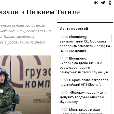
азали в Нижнем Тагиле
вного основного боевого
Лента новостей
«объект 195», состоялся на
. Только эксперты
17:48
Bloomberg:
авиакомпании США обязали
ее в условиях нынешнего
проверить самолеты Boeing на
наличие трещин
17:17
Bloomberg:
киберкомандование США
расследует серию
самоубийств своих служащих
16:50
В Братиславе загорелся
крупнейший НПЗ Slovnaft
16:45
«Яблоко» подаст иск к
депутату Госдумы Алексею
Журавлеву
16:35
Мельникова и еще