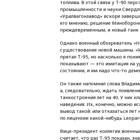
топлива. В этой связи у Т-90 пер
промышленности и науки Свердло
«Уралвагонзавод» вскоре заверш
его мнению, решение Минобороны
преждевременным, и новый танк 
Однако военный обозреватель «Но
существование новой машины. «У
прятал Т-95, но насколько я пони
показывают — это имитация на у
состоянии, и им надо что-то дем
Он также напомнил слова Владими
а, следовательно, ждать появлен
танкостроения лет на 40. У них х
наведения. Их, конечно, можно и
вывод такой: или отказаться лет
по лицензии какой-нибудь Leopar
Вице-президент коллегии военны
считает, что раз Т-95 показан, зн