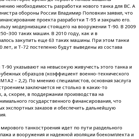
собственности
нению необходимость разработки нового танка для ВС. А
инистра обороны России Владимир Поповкин заявил, что
13:36
ABC News: запасы
нансирование проекта разработки Т-95 и закрыло его.
вооружений США достигли
крайне низкого уровня
ользу модернизации стоящего на вооружении Т-90. В 2009
50–300 таких машин. В 2010 году, как и в
13:16
«Родина» просит
лось закупить еще 63 таких машины. При этом танки
Верховный суд снять «Яблоко»
0 лет, и Т-72 постепенно будут выведены из состава
с выборов
13:11
Путин обсудил с
президентом ОАЭ ситуацию в
 Т-90 указывают на невысокую живучесть этого танка и
Персидском заливе и на
Украине
арубежных образцов (коэффициент военно-технического
а М1А2 – 2,2). По мнению специалистов, основная заслуга
13:09
Суд обязал москвичку
троением заключается не столько в каких-то
выселить из квартиры
 а, скорее, в поддержании производства на
крокодила, лису и других
животных
инимального государственного финансирования, что
ых экспортных заказов и обеспечить дальнейшую
12:51
Россия планирует
ия.
запустить групповые
безвизовые турпоездки для
Вьетнама
 мирового танкостроения идет по пути раздельного
ипажа и вооружения и надежной изоляции боекомплекта и
12:36
Экспорт растворимого