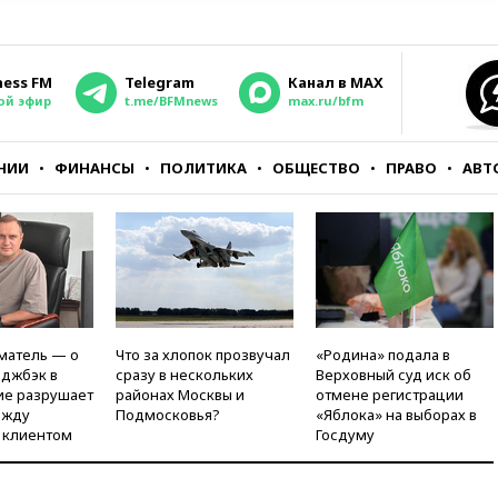
ness FM
Telegram
Канал в MAX
ой эфир
t.me/BFMnews
max.ru/bfm
НИИ
ФИНАНСЫ
ПОЛИТИКА
ОБЩЕСТВО
ПРАВО
АВТ
матель — о
Что за хлопок прозвучал
«Родина» подала в
рджбэк в
сразу в нескольких
Верховный суд иск об
ие разрушает
районах Москвы и
отмене регистрации
ежду
Подмосковья?
«Яблока» на выборах в
 клиентом
Госдуму