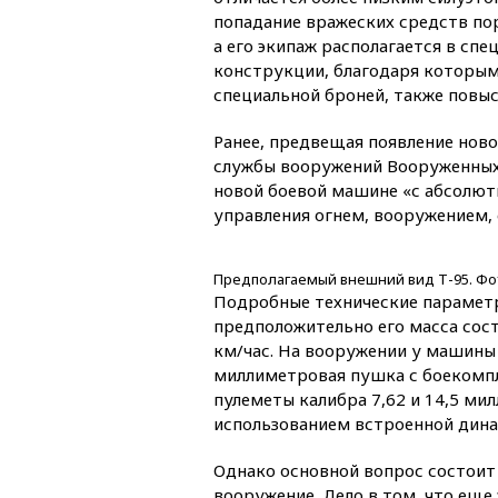
попадание вражеских средств по
а его экипаж располагается в сп
конструкции, благодаря которым
специальной броней, также повыс
Ранее, предвещая появление ново
службы вооружений Вооруженных с
новой боевой машине «с абсолют
управления огнем, вооружением, 
Предполагаемый внешний вид Т-95. Фото
Подробные технические параметры
предположительно его масса сост
км/час. На вооружении у машины
миллиметровая пушка с боекомпл
пулеметы калибра 7,62 и 14,5 ми
использованием встроенной дин
Однако основной вопрос состоит 
вооружение. Дело в том, что еще