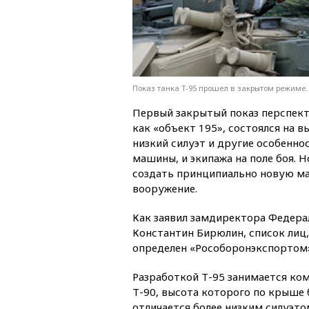
Показ танка Т-95 прошел в закрытом режиме. 
Первый закрытый показ перспекти
как «объект 195», состоялся на 
низкий силуэт и другие особенн
машины, и экипажа на поле боя. 
создать принципиально новую маш
вооружение.
Как заявил замдиректора Федера
Константин Бирюлин, список лиц,
определен «Рособоронэкспортом»
Разработкой Т-95 занимается ко
Т-90, высота которого по крыше
отличается более низким силуэт