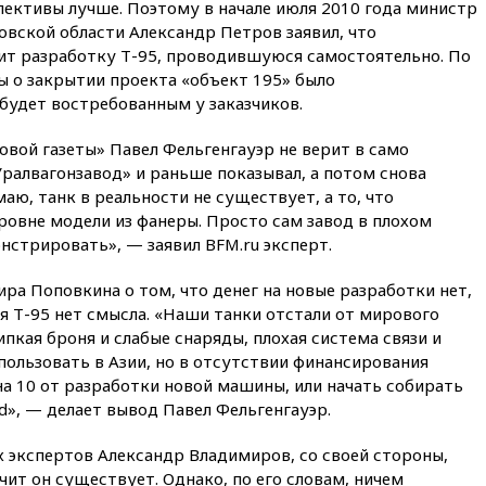
спективы лучше. Поэтому в начале июля 2010 года министр
кофе из России достиг
рекордных показателей
вской области Александр Петров заявил, что
ит разработку Т-95, проводившуюся самостоятельно. По
12:30
Российские войска
 о закрытии проекта «объект 195» было
взяли под контроль село
Анискино в Харьковской
будет востребованным у заказчиков.
области
вой газеты» Павел Фельгенгауэр не верит в само
12:15
Минцифры РФ не
ралвагонзавод» и раньше показывал, а потом снова
планирует вводить
ограничения на доступ детей
маю, танк в реальности не существует, а то, что
в соцсети
ровне модели из фанеры. Просто сам завод в плохом
онстрировать», — заявил BFM.ru эксперт.
11:58
Резаи: Иран не допустит
открытия второго маршрута в
Ормузском проливе
ра Поповкина о том, что денег на новые разработки нет,
ия Т-95 нет смысла. «Наши танки отстали от мирового
11:48
Жители Москвы и
липкая броня и слабые снаряды, плохая система связи и
Подмосковья сообщили о
громких взрывах
спользовать в Азии, но в отсутствии финансирования
 на 10 от разработки новой машины, или начать собирать
11:41
ТПП предлагает
d», — делает вывод Павел Фельгенгауэр.
изменить процедуру
банкротства для
пострадавших от атак БПЛА
х экспертов Александр Владимиров, со своей стороны,
продавцов
ачит он существует. Однако, по его словам, ничем