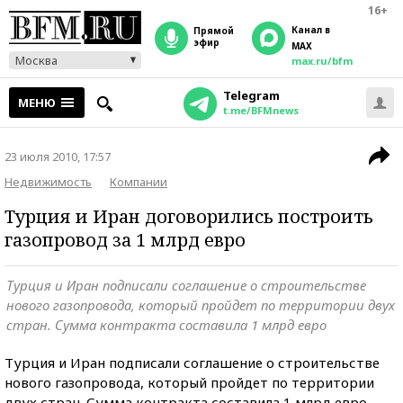
16+
Канал в
прямой
эфир
MAX
Москва
max.ru/bfm
Telegram
МЕНЮ
t.me/BFMnews
23 июля 2010, 17:57
Недвижимость
Компании
Турция и Иран договорились построить
газопровод за 1 млрд евро
Турция и Иран подписали соглашение о строительстве
нового газопровода, который пройдет по территории двух
стран. Сумма контракта составила 1 млрд евро
Турция и Иран подписали соглашение о строительстве
нового газопровода, который пройдет по территории
двух стран. Сумма контракта составила 1 млрд евро,