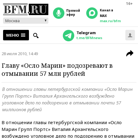
16+
Канал в
прямой
эфир
MAX
Москва
max.ru/bfm
Telegram
МЕНЮ
t.me/BFMnews
28 июля 2010, 14:49
Главу «Осло Марин» подозревают в
отмывании 57 млн рублей
В отношении главы петербургской компании «Осло Марин
Групп Портс» Виталия Архангельского возбуждено
уголовное дело по подозрению в отмывании почти 57
миллионов рублей
В отношении главы петербургской компании «Осло
Марин Групп Портс» Виталия Архангельского
возбуждено уголовное дело по подозрению в отмывании