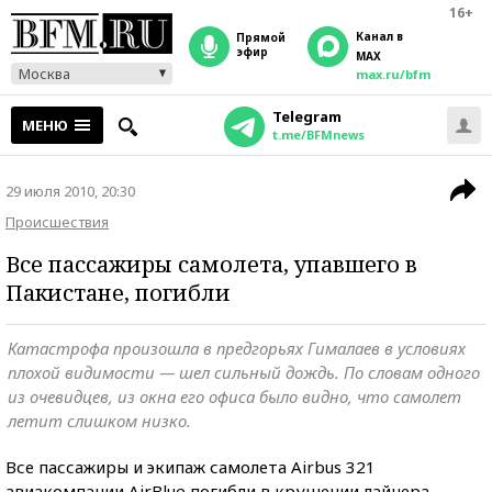
16+
Канал в
прямой
эфир
MAX
Москва
max.ru/bfm
Telegram
МЕНЮ
t.me/BFMnews
29 июля 2010, 20:30
Происшествия
Все пассажиры самолета, упавшего в
Пакистане, погибли
Катастрофа произошла в предгорьях Гималаев в условиях
плохой видимости — шел сильный дождь. По словам одного
из очевидцев, из окна его офиса было видно, что самолет
летит слишком низко.
Все пассажиры и экипаж самолета Airbus 321
авиакомпании AirBlue погибли в крушении лайнера