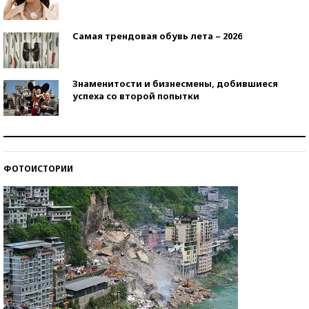
Самая трендовая обувь лета – 2026
Знаменитости и бизнесмены, добившиеся
успеха со второй попытки
Как защититься от солнца на курорте?
ФОТОИСТОРИИ
Кто изобрел средства связи?