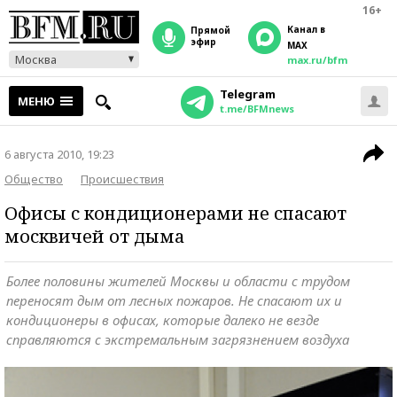
16+
Канал в
прямой
эфир
MAX
Москва
max.ru/bfm
Telegram
МЕНЮ
t.me/BFMnews
6 августа 2010, 19:23
Общество
Происшествия
Офисы с кондиционерами не спасают
москвичей от дыма
Более половины жителей Москвы и области с трудом
переносят дым от лесных пожаров. Не спасают их и
кондиционеры в офисах, которые далеко не везде
справляются с экстремальным загрязнением воздуха