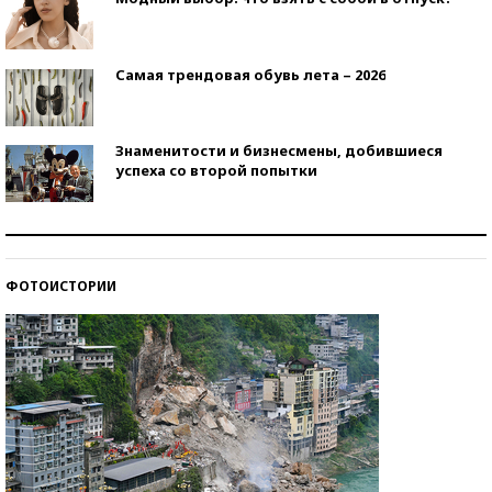
Самая трендовая обувь лета – 2026
Знаменитости и бизнесмены, добившиеся
успеха со второй попытки
Как защититься от солнца на курорте?
ФОТОИСТОРИИ
Кто изобрел средства связи?