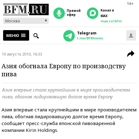
16+
Канал в
прямой
эфир
MAX
Москва
max.ru/bfm
Telegram
МЕНЮ
t.me/BFMnews
10 августа 2010, 16:33
Азия обогнала Европу по производству
пива
Азия впервые стала крупнейшим в мире производителем
пива, обогнав лидировавшую долгое время Европу
Азия впервые стала крупнейшим в мире производителем
пива, обогнав лидировавшую долгое время Европу,
сообщает пресс-служба японской пивоваренной
компании Kirin Holdings.