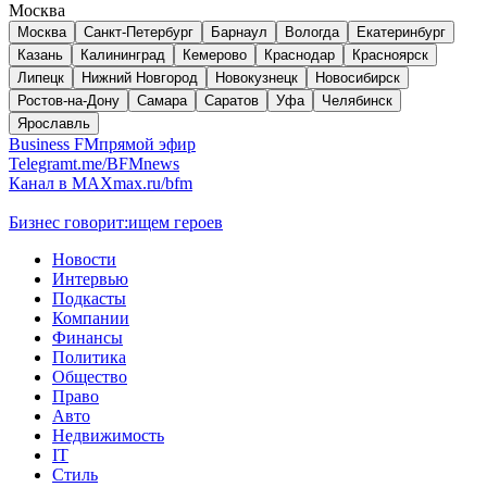
Москва
Москва
Санкт-Петербург
Барнаул
Вологда
Екатеринбург
Казань
Калининград
Кемерово
Краснодар
Красноярск
Липецк
Нижний Новгород
Новокузнецк
Новосибирск
Ростов-на-Дону
Самара
Саратов
Уфа
Челябинск
Ярославль
Business FM
прямой эфир
Telegram
t.me/BFMnews
Канал в MAX
max.ru/bfm
Бизнес говорит:
ищем героев
Новости
Интервью
Подкасты
Компании
Финансы
Политика
Общество
Право
Авто
Недвижимость
IT
Стиль