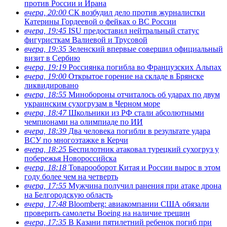
против России и Ирана
вчера, 20:00
СК возбудил дело против журналистки
Катерины Гордеевой о фейках о ВС России
вчера, 19:45
ISU предоставил нейтральный статус
фигуристкам Валиевой и Трусовой
вчера, 19:35
Зеленский впервые совершил официальный
визит в Сербию
вчера, 19:19
Россиянка погибла во Французских Альпах
вчера, 19:00
Открытое горение на складе в Брянске
ликвидировано
вчера, 18:55
Минобороны отчиталось об ударах по двум
украинским сухогрузам в Черном море
вчера, 18:47
Школьники из РФ стали абсолютными
чемпионами на олимпиаде по ИИ
вчера, 18:39
Два человека погибли в результате удара
ВСУ по многоэтажке в Керчи
вчера, 18:25
Беспилотник атаковал турецкий сухогруз у
побережья Новороссийска
вчера, 18:18
Товарооборот Китая и России вырос в этом
году более чем на четверть
вчера, 17:55
Мужчина получил ранения при атаке дрона
на Белгородскую область
вчера, 17:48
Bloomberg: авиакомпании США обязали
проверить самолеты Boeing на наличие трещин
вчера, 17:35
В Казани пятилетний ребенок погиб при