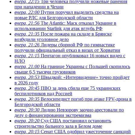
вчера, 22:15
Три человека получили ножевые ранения
при нападении в Чехии
вчера, 22:00
Путин поручил выделить средства на
новые РЛС для Белгородской области
вчера, 21:56
The Atlantic: Маск отказал Украине в
использовании Starlink для атак вглубь РФ
вчера, 21:35
После пожара на складе в Брянске
возбудили уголовное дело
вчера, 21:26
Лидеры сборной РФ по гимнастике
получили официальный отказ в визах от Хорватии
вчера, 21:15
Пентагон опубликовал 16 новых видео с
НЛО
вчера, 21:00
На границе Украины с Польшей скопилось
свыше 6,5 тысячи грузовиков
вчера, 20:53
Швыдкой: «Интервидение» точно пройдет
в 2026 году
вчера, 20:45
ПВО за день сбила еще 75 украинских
беспилотников над Россией
вчера, 20:35
Велосипедист погиб при атаке FPV-дрона в
Белгородской области
вчера, 20:30
Лидию Невзорову заочно арестовали по
делу о финансировании экстремизма
вчера, 20:20
Суд США постановил остановить
строительство бального зала в Белом доме
вчера, 20:15
Сенат США одобрил ужесточение санкций