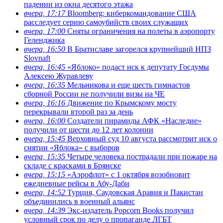
падении из окна десятого этажа
вчера, 17:17
Bloomberg: киберкомандование США
расследует серию самоубийств своих служащих
вчера, 17:00
Сняты ограничения на полеты в аэропорту
Геленджика
вчера, 16:50
В Братиславе загорелся крупнейший НПЗ
Slovnaft
вчера, 16:45
«Яблоко» подаст иск к депутату Госдумы
Алексею Журавлеву
вчера, 16:35
Мельникова и еще шесть гимнастов
сборной России не получили визы на ЧЕ
вчера, 16:16
Движение по Крымскому мосту
перекрывали второй раз за день
вчера, 16:00
Создатели пирамиды АФК «Наследие»
получили от шести до 12 лет колонии
вчера, 15:45
Верховный суд 10 августа рассмотрит иск о
снятии «Яблока» с выборов
вчера, 15:35
Четыре человека пострадали при пожаре на
складе с красками в Брянске
вчера, 15:15
«Аэрофлот» с 1 октября возобновит
ежедневные рейсы в Абу-Даби
вчера, 14:52
Турция, Саудовская Аравия и Пакистан
объединились в военный альянс
вчера, 14:39
Экс-издатель Popcorn Books получил
условный срок по делу о пропаганде ЛГБТ