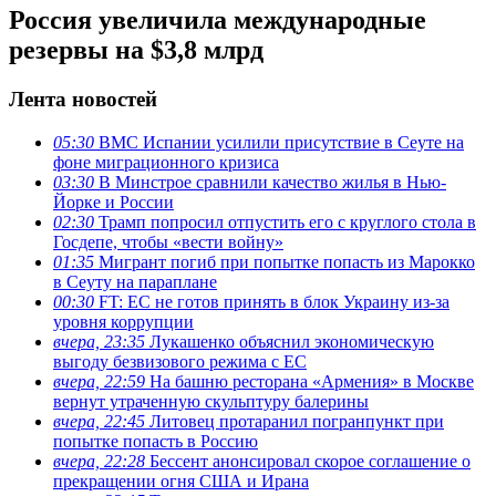
Россия увеличила международные
резервы на $3,8 млрд
Лента новостей
05:30
ВМС Испании усилили присутствие в Сеуте на
фоне миграционного кризиса
03:30
В Минстрое сравнили качество жилья в Нью-
Йорке и России
02:30
Трамп попросил отпустить его с круглого стола в
Госдепе, чтобы «вести войну»
01:35
Мигрант погиб при попытке попасть из Марокко
в Сеуту на параплане
00:30
FT: ЕС не готов принять в блок Украину из-за
уровня коррупции
вчера, 23:35
Лукашенко объяснил экономическую
выгоду безвизового режима с ЕС
вчера, 22:59
На башню ресторана «Армения» в Москве
вернут утраченную скульптуру балерины
вчера, 22:45
Литовец протаранил погранпункт при
попытке попасть в Россию
вчера, 22:28
Бессент анонсировал скорое соглашение о
прекращении огня США и Ирана