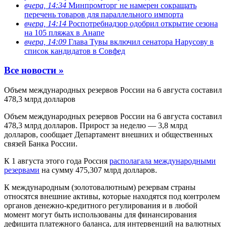
вчера, 14:34
Минпромторг не намерен сокращать
перечень товаров для параллельного импорта
вчера, 14:14
Роспотребнадзор одобрил открытие сезона
на 105 пляжах в Анапе
вчера, 14:09
Глава Тувы включил сенатора Нарусову в
список кандидатов в Совфед
Все новости »
Объем международных резервов России на 6 августа составил
478,3 млрд долларов
Объем международных резервов России на 6 августа составил
478,3 млрд долларов. Прирост за неделю — 3,8 млрд
долларов, сообщает Департамент внешних и общественных
связей Банка России.
К 1 августа этого года Россия
располагала международными
резервами
на сумму 475,307 млрд долларов.
К международным (золотовалютным) резервам страны
относятся внешние активы, которые находятся под контролем
органов денежно-кредитного регулирования и в любой
момент могут быть использованы для финансирования
дефицита платежного баланса, для интервенций на валютных