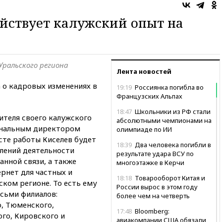
йствует калужский опыт на
Уральского региона
Лента новостей
о кадровых изменениях в
19:19
Россиянка погибла во
Французских Альпах
18:47
Школьники из РФ стали
ителя своего калужского
абсолютными чемпионами на
ональным директором
олимпиаде по ИИ
сте работы Киселев будет
18:39
Два человека погибли в
влений деятельности
результате удара ВСУ по
нной связи, а также
многоэтажке в Керчи
рнет для частных и
18:18
Товарооборот Китая и
ком регионе. То есть ему
России вырос в этом году
сьми филиалов:
более чем на четверть
о, Тюменского,
17:48
Bloomberg:
го, Кировского и
авиакомпании США обязали