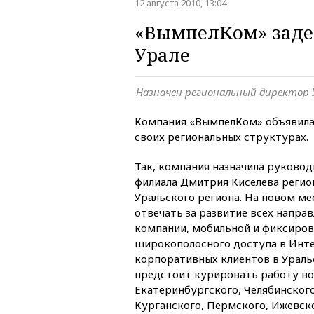
12 августа 2010, 13:04
«ВымпелКом» заде
Урале
Назначен региональный директор 
Компания «ВымпелКом» объявила 
своих региональных структурах.
Так, компания назначила руковод
филиала Дмитрия Киселева реги
Уральского региона. На новом ме
отвечать за развитие всех напра
компании, мобильной и фиксирова
широкополосного доступа в Инте
корпоративных клиентов в Уральс
предстоит курировать работу во
Екатеринбургского, Челябинског
Курганского, Пермского, Ижевско