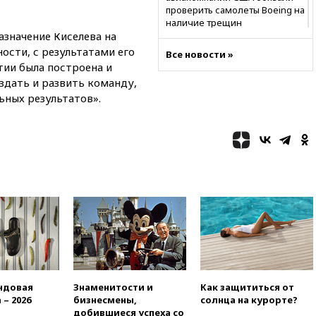
проверить самолеты Boeing на
наличие трещин
значение Киселева на
17:35
В Казани пятилетний
ости, с результатами его
Все новости »
ребенок погиб при падении из
стии была построена и
окна 10-го этажа
оздать и развить команду,
17:17
Bloomberg:
ных результатов».
киберкомандование США
расследует серию
самоубийств своих служащих
17:00
Сняты ограничения на
полеты в аэропорту
Геленджика
16:50
В Братиславе загорелся
крупнейший НПЗ Slovnaft
16:45
«Яблоко» подаст иск к
депутату Госдумы Алексею
Журавлеву
16:35
Мельникова и еще
ндовая
Знаменитости и
Как защититься от
шесть гимнастов сборной
 – 2026
бизнесмены,
солнца на курорте?
России не получили визы на
добившиеся успеха со