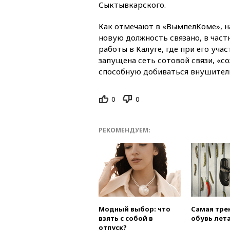
Сыктывкарского.
Как отмечают в «ВымпелКоме», на
новую должность связано, в частн
работы в Калуге, где при его уча
запущена сеть сотовой связи, «с
способную добиваться внушитель
0
0
РЕКОМЕНДУЕМ:
Модный выбор: что
Самая тре
взять с собой в
обувь лета
отпуск?