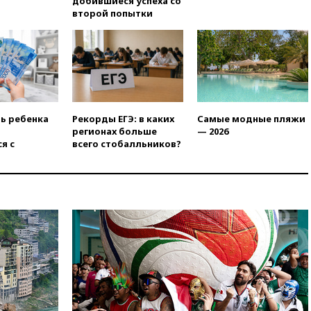
добившиеся успеха со
13:36
ABC News: запасы
второй попытки
вооружений США достигли
крайне низкого уровня
13:16
«Родина» просит
Верховный суд снять «Яблоко»
с выборов
13:11
Путин обсудил с
президентом ОАЭ ситуацию в
ть ребенка
Рекорды ЕГЭ: в каких
Самые модные пляжи
Персидском заливе и на
регионах больше
— 2026
Украине
я с
всего стобалльников?
13:09
Суд обязал москвичку
выселить из квартиры
крокодила, лису и других
животных
12:51
Россия планирует
запустить групповые
безвизовые турпоездки для
Вьетнама
12:36
Экспорт растворимого
кофе из России достиг
рекордных показателей