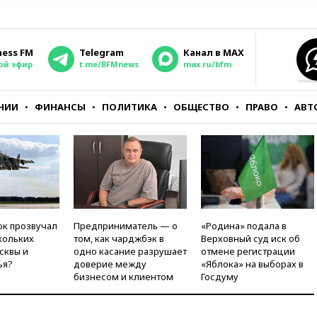
ness FM
Telegram
Канал в MAX
ой эфир
t.me/BFMnews
max.ru/bfm
НИИ
ФИНАНСЫ
ПОЛИТИКА
ОБЩЕСТВО
ПРАВО
АВТ
ок прозвучал
Предприниматель — о
«Родина» подала в
кольких
том, как чарджбэк в
Верховный суд иск об
сквы и
одно касание разрушает
отмене регистрации
ья?
доверие между
«Яблока» на выборах в
бизнесом и клиентом
Госдуму