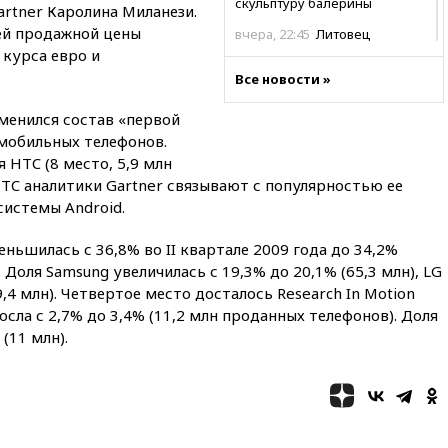
скульптуру балерины
rtner Каролина Миланези.
ей продажной цены
вчера, 22:45
Литовец
протаранил погранпункт при
 курса евро и
попытке попасть в Россию
Все новости »
вчера, 22:28
Бессент
менился состав «первой
анонсировал скорое
соглашение о прекращении
мобильных телефонов.
огня США и Ирана
 HTC (8 место, 5,9 млн
 HTC аналитики Gartner связывают с популярностью ее
вчера, 22:15
Три человека
получили ножевые ранения
системы Android.
при нападении в Чехии
еньшилась с 36,8% во II квартале 2009 года до 34,2%
вчера, 22:00
Путин поручил
 Доля Samsung увеличилась с 19,3% до 20,1% (65,3 млн), LG
выделить средства на новые
РЛС для Белгородской
4 млн). Четвертое место досталось Research In Motion
области
осла с 2,7% до 3,4% (11,2 млн проданных телефонов). Доля
 (11 млн).
вчера, 21:56
The Atlantic: Маск
отказал Украине в
использовании Starlink для
атак вглубь РФ
вчера, 21:35
После пожара на
складе в Брянске возбудили