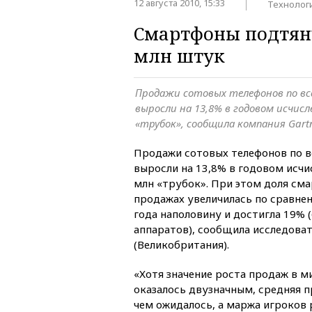
12 августа 2010, 15:33
Технолог
Смартфоны подтяну
млн штук
Продажи сотовых телефонов по все
выросли на 13,8% в годовом исчисл
«трубок», сообщила компания Gart
Продажи сотовых телефонов по вс
выросли на 13,8% в годовом исчи
млн «трубок». При этом доля см
продажах увеличилась по сравнен
года наполовину и достигла 19% 
аппаратов), сообщила исследоват
(Великобритания).
«Хотя значение роста продаж в 
оказалось двузначным, средняя п
чем ожидалось, а маржа игроков