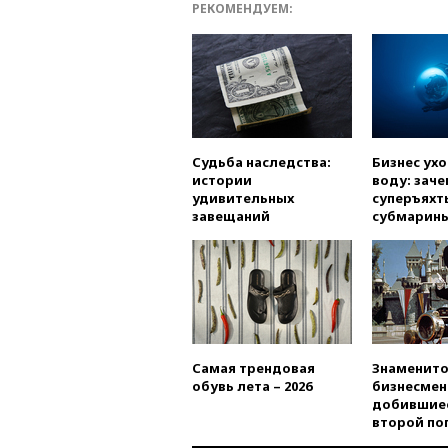
РЕКОМЕНДУЕМ:
Судьба наследства:
Бизнес ух
истории
воду: заче
удивительных
суперъяхт
завещаний
субмарин
Самая трендовая
Знаменито
обувь лета – 2026
бизнесмен
добившиес
второй по