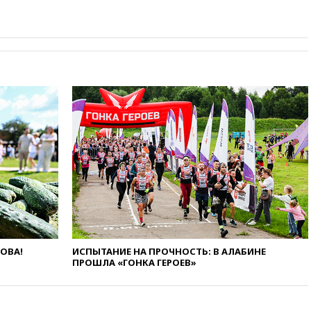
вчера, 20:30
Лидию Невзорову
заочно арестовали по делу о
финансировании
экстремизма
вчера, 20:20
Суд США
постановил остановить
строительство бального зала в
Белом доме
вчера, 20:15
Сенат США
одобрил ужесточение
санкций против России и
Ирана
вчера, 20:00
СК возбудил дело
против журналистки Катерины
Гордеевой о фейках о ВС
России
вчера, 19:45
ISU предоставил
ЛОВА!
ИСПЫТАНИЕ НА ПРОЧНОСТЬ: В АЛАБИНЕ
нейтральный статус
ПРОШЛА «ГОНКА ГЕРОЕВ»
фигуристкам Валиевой и
Трусовой
вчера, 19:35
Зеленский