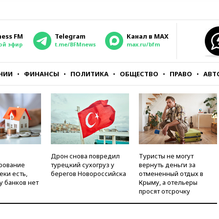
ness FM
Telegram
Канал в MAX
ой эфир
t.me/BFMnews
max.ru/bfm
НИИ
ФИНАНСЫ
ПОЛИТИКА
ОБЩЕСТВО
ПРАВО
АВТ
Дрон снова повредил
Туристы не могут
рование
турецкий сухогруз у
вернуть деньги за
еки есть,
берегов Новороссийска
отмененный отдых в
у банков нет
Крыму, а отельеры
просят отсрочку