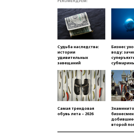
РЕКОМЕНДУЕМ:
Судьба наследства:
Бизнес ух
истории
воду: заче
удивительных
суперъяхт
завещаний
субмарин
Самая трендовая
Знаменито
обувь лета – 2026
бизнесмен
добившиес
второй по