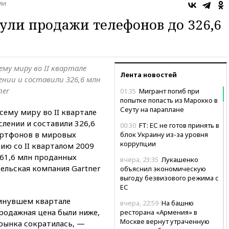
ии
ли продажи телефонов до 326,6
му миру во II квартале
Лента новостей
ении и составили 326,6 млн
ner
01:35
Мигрант погиб при
попытке попасть из Марокко в
Сеуту на параплане
ему миру во II квартале
слении и составили 326,6
00:30
FT: ЕС не готов принять в
артфонов в мировых
блок Украину из-за уровня
коррупции
ию со II кварталом 2009
(61,6 млн проданных
вчера, 23:35
Лукашенко
ельская компания Gartner
объяснил экономическую
выгоду безвизового режима с
ЕС
минувшем квартале
вчера, 22:59
На башню
родажная цена были ниже,
ресторана «Армения» в
Москве вернут утраченную
 рынка сократилась, —