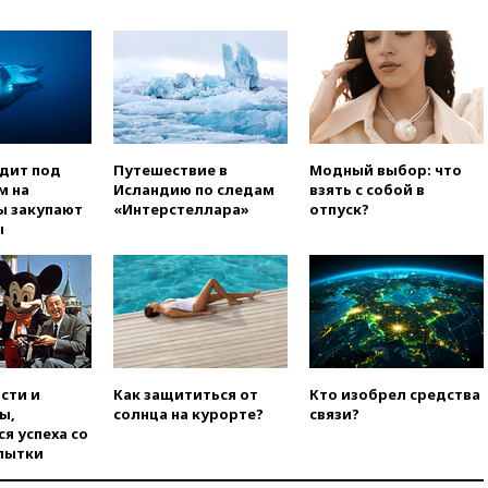
уголовное дело
вчера, 21:26
Лидеры сборной
РФ по гимнастике получили
официальный отказ в визах от
Хорватии
вчера, 21:15
Пентагон
опубликовал 16 новых видео с
одит под
Путешествие в
Модный выбор: что
НЛО
м на
Исландию по следам
взять с собой в
ы закупают
«Интерстеллара»
отпуск?
вчера, 21:00
На границе
ы
Украины с Польшей скопилось
свыше 6,5 тысячи грузовиков
вчера, 20:53
Швыдкой:
«Интервидение» точно
пройдет в 2026 году
вчера, 20:45
ПВО за день
сбила еще 75 украинских
сти и
Как защититься от
Кто изобрел средства
беспилотников над Россией
ы,
солнца на курорте?
связи?
вчера, 20:35
Велосипедист
я успеха со
погиб при атаке FPV-дрона в
пытки
Белгородской области