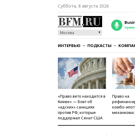
Суббота, 8 августа 2026
Busi
прям
Москва
ИНТЕРВЬЮ
ПОДКАСТЫ
КОМПА
СТИЛЬ
ТЕСТЫ
«Право вето находится в
Право на
Киеве» — Бовт об
рефинанси
«адских» санкциях
комбо-ипот
против РФ, которые
механизма 
поддержал Сенат США