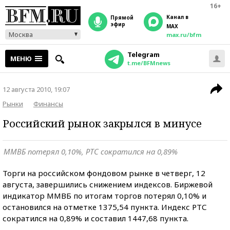
16+
Канал в
прямой
эфир
MAX
Москва
max.ru/bfm
Telegram
МЕНЮ
t.me/BFMnews
12 августа 2010, 19:07
Рынки
Финансы
Российский рынок закрылся в минусе
ММВБ потерял 0,10%, РТС сократился на 0,89%
Торги на российском фондовом рынке в четверг, 12
августа, завершились снижением индексов. Биржевой
индикатор ММВБ по итогам торгов потерял 0,10% и
остановился на отметке 1375,54 пункта. Индекс РТС
сократился на 0,89% и составил 1447,68 пункта.