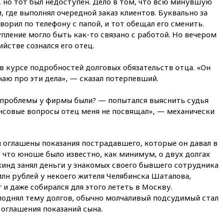
, но тот был недоступен. Дело в том, что всю минувшую
Кубке России
, где выполнял очередной заказ клиентов. Буквально за
вчера, 23:00
Пост Дмитриева в
ворил по телефону с папой, и тот обещал его сменить.
X о миграционном кризисе в
упление могло быть как-то связано с работой. Но вечером
Сеуте набрал миллион
йстве сознался его отец.
просмотров
вчера, 22:49
Минпромторг:
 в курсе подробностей долговых обязательств отца. «Он
банкротство «Кванта» не
знаю про эти дела», — сказал потерпевший.
означает прекращения
производства телевизоров в
РФ
е проблемы у фирмы были? — попытался выяснить судья
ансовые вопросы отец меня не посвящал», — механически
вчера, 22:35
Семь грузовых
вагонов сошли с рельсов в
Оренбургской области
 оглашены показания пострадавшего, которые он давал в
вчера, 22:22
Минфин: в июле
, что юноше было известно, как минимум, о двух долгах
выросли нефтегазовые
кинд занял деньги у знакомых своего бывшего сотрудника
доходы российского бюджета
млн рублей у некоего жителя Челябинска Шаталова,
вчера, 22:15
Аксаков: ЦБ
 и даже собирался для этого лететь в Москву.
согласовал первый стандарт
 поднял тему долгов, обычно молчаливый подсудимый стал
исламского банкинга
оглашения показаний сына.
вчера, 21:43
Организаторы
«Интервидения»