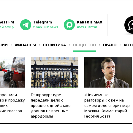
ness FM
Telegram
Канал в MAX
ой эфир
t.me/BFMnews
max.ru/bfm
НИИ
ФИНАНСЫ
ПОЛИТИКА
ОБЩЕСТВО
ПРАВО
АВТ
азрешили
Генпрокуратуре
«Никчемные
во и продажу
передали дело о
разговоры»: с кем на
зких
прошлогодней атаке
самом деле спорит мэр
ких классов
дронов на военные
Москвы. Комментарий
аэродромы
Георгия Бовта