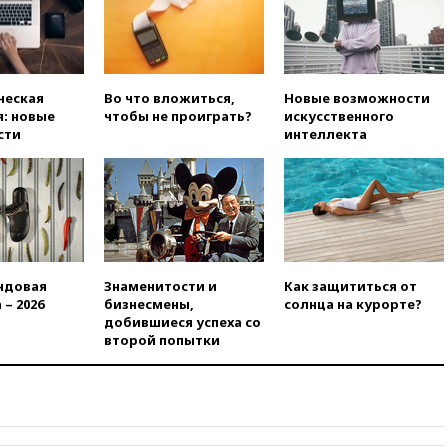
вчера, 19:25
Путин
прокомментировал первый
номер «Единой России» в
бюллетене
ческая
Во что вложиться,
Новые возможности
вчера, 19:15
Путин обсудил с
: новые
чтобы не проиграть?
искусственного
Памфиловой подготовку к
сти
интеллекта
единому дню голосования
вчера, 18:56
Wildberries
отрицает перенос основной
логистики за пределы России
вчера, 18:45
Крупнейший
склад маркетплейса Rozetka
сгорел под Киевом
ндовая
Знаменитости и
Как защититься от
вчера, 18:35
Джаред Лето
 – 2026
бизнесмены,
солнца на курорте?
лишился роли в фильме
добившиеся успеха со
Барри Левинсона на фоне
второй попытки
обвинений в насилии
вчера, 18:28
Выборы ректора
ГИТИСа перенесены на «после
1 ноября»