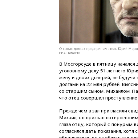
О своих долгах предприниматель Юрий Мерки
РИА Новости
В Мосгорсуде в пятницу начался 
уголовному делу 51-летнего Юри
жену и двоих дочерей, не будучи 
долгами на 22 млн рублей. Выясн
со старшим сыном, Михаилом. Пар
что отец совершил преступление 
Прежде чем в зал пригласили сви
Михаил, он признан потерпевшим
глаза отцу, который с понурым в
согласился дать показания, хотя 
обвиняемого, он не обязан это дел