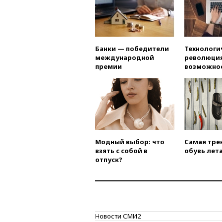
Банки — победители
Технологи
международной
революция
премии
возможно
Модный выбор: что
Самая тре
взять с собой в
обувь лета
отпуск?
Новости СМИ2