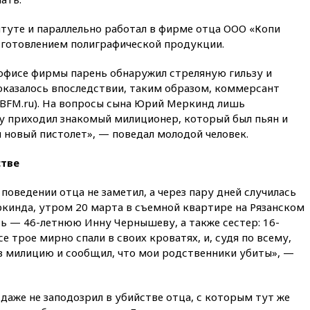
04:00
Мирошник: России стоит
быть готовой к продолжению
титуте и параллельно работал в фирме отца ООО «Копи
украинского конфликта
зготовлением полиграфической продукции.
03:16
Трамп заявил, что
 офисе фирмы парень обнаружил стреляную гильзу и
предпочел бы соглашение с
Ираном
 оказалось впоследствии, таким образом, коммерсант
 BFM.ru). На вопросы сына Юрий Меркинд лишь
02:06
Лантратова: судьба
ему приходил знакомый милиционер, который был пьян и
сотни жителей Курской
области все еще неизвестна
новый пистолет», — поведал молодой человек.
01:10
МИД РФ: ЕС пытается
стве
сохранить мобилизационный
ресурс для Украины
поведении отца не заметил, а через пару дней случилась
00:05
Девочка с «маской
ркинда, утром 20 марта в съемной квартире на Рязанском
Бэтмена» показала лицо
ь — 46-летнюю Инну Чернышеву, а также сестер: 16-
после последней операции
 трое мирно спали в своих кроватях, и, судя по всему,
вчера, 23:35
Российского
 в милицию и сообщил, что мои родственники убиты», —
историка Артема Кирпиченка
арестовали в Израиле
вчера, 23:23
«Спартак»
 даже не заподозрил в убийстве отца, с которым тут же
разгромил «Оренбург» в