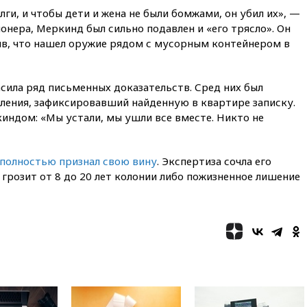
золотых медалей выиграли на
олги, и чтобы дети и жена не были бомжами, он убил их», —
ЧЕ российские синхронистки
онера, Меркинд был сильно подавлен и «его трясло». Он
вчера, 20:15
ТАСС: жизни
нив, что нашел оружие рядом с мусорным контейнером в
главы «Уралдронзавода»
после взрыва ничего не
угрожает
сила ряд письменных доказательств. Сред них был
вчера, 20:08
По всей Грузии
ления, зафиксировавший найденную в квартире записку.
снова отключилось
индом: «Мы устали, мы ушли все вместе. Никто не
электричество
вчера, 20:00
Зеленский связал
дефицит ракет с попыткой
полностью признал свою вину
. Экспертиза сочла его
Запада принудить Киев к
грозит от 8 до 20 лет колонии либо пожизненное лишение
уступкам
вчера, 19:45
Памфилова: ЦИК
примет беспрецедентные
меры безопасности во время
выборов
вчера, 19:35
Памфилова
сообщила об омоложении
партийных списков на выборах
в Госдуму