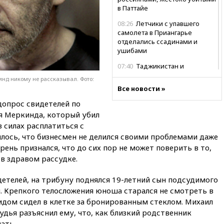
в Паттайе
08:26
Летчики с упавшего
самолета в Приангарье
отделались ссадинами и
ушибами
07:40
Таджикистан и
SpaceX/Starlink расширяют
нд никому не рассказывал. Фото:
сотрудничество в сфере
Все новости »
технологий
допрос свидетелей по
07:00
Силы ПВО сбили шесть
я Меркинда, который убил
БПЛА ВСУ, летевших на
в силах расплатиться с
Москву
илось, что бизнесмен не делился своими проблемами даже
06:25
Золото подорожало до
ень признался, что до сих пор не может поверить в то,
$4350 за тройскую унцию
в здравом рассудке.
06:01
МИД РФ: Казахстан
понимает сущность киевского
детелей, на трибуну поднялся 19-летний сын подсудимого
режима
. Крепкого телосложения юноша старался не смотреть в
05:10
Дом детства Нила
идом сидел в клетке за бронированным стеклом. Михаил
Армстронга впервые за 38 лет
судья разъяснил ему, что, как близкий родственник
выставили на продажу
ать.