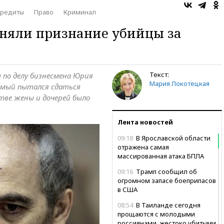
кредиты
Право
Криминал
яли признание убийцы за
Текст:
ы по делу бизнесмена Юрия
Мария Локотецкая
имый пытался сдаться
стве жены и дочерей было
Лента новостей
09:18
В Ярославской области
отражена самая
массированная атака БПЛА
09:16
Трамп сообщил об
огромном запасе боеприпасов
в США
08:54
В Таиланде сегодня
прощаются с молодыми
россиянами, жестоко убитыми