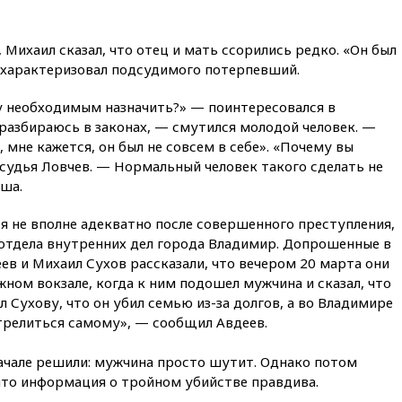
подтвердили, что конкурс
пройдет в Саудовской Аравии
 Михаил сказал, что отец и мать ссорились редко. «Он был
вчера, 21:35
Машков: в РФ
охарактеризовал подсудимого потерпевший.
подготовили концепцию
развития театрального
му необходимым назначить?» — поинтересовался в
искусства до 2035 года
 разбираюсь в законах, — смутился молодой человек. —
вчера, 21:21
Правительство
, мне кажется, он был не совсем в себе». «Почему вы
РФ разрешило продажу
судья Ловчев. — Нормальный человек такого сделать не
бензина старых
экологических классов
ша.
вчера, 21:15
Путин обсудил с
я не вполне адекватно после совершенного преступления,
Машковым 150-летие Союза
 отдела внутренних дел города Владимир. Допрошенные в
театральных деятелей
ев и Михаил Сухов рассказали, что вечером 20 марта они
вчера, 20:47
Newsweek:
ном вокзале, когда к ним подошел мужчина и сказал, что
«взрывная» диарея охватила
 Сухову, что он убил семью из-за долгов, а во Владимире
47 из 50 штатов США
стрелиться самому», — сообщил Авдеев.
вчера, 20:35
ПВО за 12 часов
сбила 200 украинских
ачале решили: мужчина просто шутит. Однако потом
беспилотников
что информация о тройном убийстве правдива.
вчера, 20:20
Третий комплект