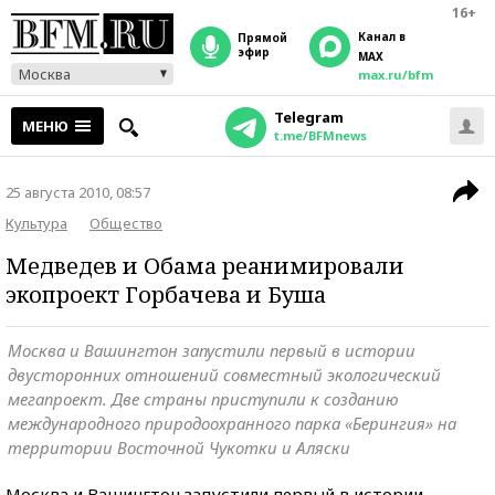
16+
Канал в
прямой
эфир
MAX
Москва
max.ru/bfm
Telegram
МЕНЮ
t.me/BFMnews
25 августа 2010, 08:57
Культура
Общество
Медведев и Обама реанимировали
экопроект Горбачева и Буша
Москва и Вашингтон запустили первый в истории
двусторонних отношений совместный экологический
мегапроект. Две страны приступили к созданию
международного природоохранного парка «Берингия» на
территории Восточной Чукотки и Аляски
Москва и Вашингтон запустили первый в истории