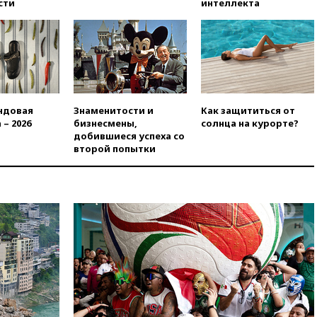
вчера, 19:45
Памфилова: ЦИК
сти
интеллекта
примет беспрецедентные
меры безопасности во время
выборов
вчера, 19:35
Памфилова
сообщила об омоложении
партийных списков на выборах
в Госдуму
ндовая
Знаменитости и
Как защититься от
вчера, 19:25
Путин
 – 2026
бизнесмены,
солнца на курорте?
прокомментировал первый
добившиеся успеха со
номер «Единой России» в
второй попытки
бюллетене
вчера, 19:15
Путин обсудил с
Памфиловой подготовку к
единому дню голосования
вчера, 18:56
Wildberries
отрицает перенос основной
логистики за пределы России
вчера, 18:45
Крупнейший
склад маркетплейса Rozetka
сгорел под Киевом