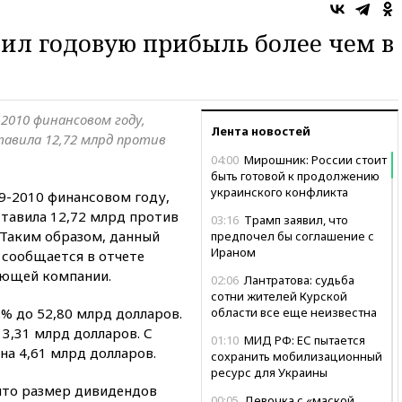
чил годовую прибыль более чем в
-2010 финансовом году,
Лента новостей
тавила 12,72 млрд против
04:00
Мирошник: России стоит
быть готовой к продолжению
украинского конфликта
09-2010 финансовом году,
ставила 12,72 млрд против
03:16
Трамп заявил, что
 Таким образом, данный
предпочел бы соглашение с
Ираном
, сообщается в отчете
ающей компании.
02:06
Лантратова: судьба
сотни жителей Курской
% до 52,80 млрд долларов.
области все еще неизвестна
 3,31 млрд долларов. С
01:10
МИД РФ: ЕС пытается
на 4,61 млрд долларов.
сохранить мобилизационный
ресурс для Украины
 что размер дивидендов
00:05
Девочка с «маской