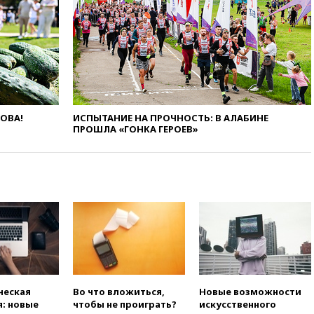
вчера, 20:47
Newsweek:
«взрывная» диарея охватила
47 из 50 штатов США
вчера, 20:35
ПВО за 12 часов
сбила 200 украинских
беспилотников
вчера, 20:20
Третий комплект
золотых медалей выиграли на
ЛОВА!
ИСПЫТАНИЕ НА ПРОЧНОСТЬ: В АЛАБИНЕ
ЧЕ российские синхронистки
ПРОШЛА «ГОНКА ГЕРОЕВ»
вчера, 20:15
ТАСС: жизни
главы «Уралдронзавода»
после взрыва ничего не
угрожает
вчера, 20:08
По всей Грузии
снова отключилось
электричество
вчера, 20:00
Зеленский связал
дефицит ракет с попыткой
Запада принудить Киев к
ческая
Во что вложиться,
Новые возможности
уступкам
: новые
чтобы не проиграть?
искусственного