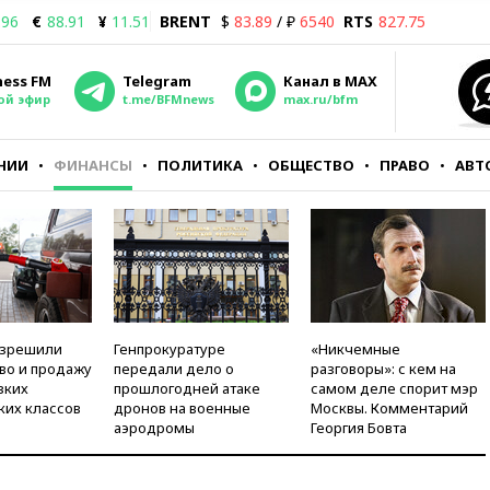
.96
€
88.91
¥
11.51
BRENT
$
83.89
/ ₽
6540
RTS
827.75
ness FM
Telegram
Канал в MAX
ой эфир
t.me/BFMnews
max.ru/bfm
НИИ
ФИНАНСЫ
ПОЛИТИКА
ОБЩЕСТВО
ПРАВО
АВТ
азрешили
Генпрокуратуре
«Никчемные
во и продажу
передали дело о
разговоры»: с кем на
зких
прошлогодней атаке
самом деле спорит мэр
ких классов
дронов на военные
Москвы. Комментарий
аэродромы
Георгия Бовта