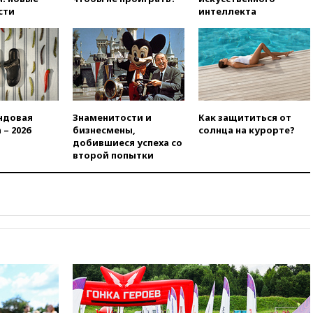
вчера, 22:22
Минфин: в июле
сти
интеллекта
выросли нефтегазовые
доходы российского бюджета
вчера, 22:15
Аксаков: ЦБ
согласовал первый стандарт
исламского банкинга
вчера, 21:43
Организаторы
«Интервидения»
ндовая
Знаменитости и
Как защититься от
подтвердили, что конкурс
 – 2026
бизнесмены,
солнца на курорте?
пройдет в Саудовской Аравии
добившиеся успеха со
второй попытки
вчера, 21:35
Машков: в РФ
подготовили концепцию
развития театрального
искусства до 2035 года
вчера, 21:21
Правительство
РФ разрешило продажу
бензина старых
экологических классов
вчера, 21:15
Путин обсудил с
Машковым 150-летие Союза
театральных деятелей