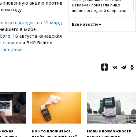
обыкновенную акцию против
Бэтмена» показала лицо
овом году.
после последней операции
вчера, 23:35
Российского
н взять кредит на 45 млрд
Все новости »
историка Артема Кирпиченка
нейшего в мире
арестовали в Израиле
Corp. 18 августа канадская
вчера, 23:23
«Спартак»
о слиянии
и BHP Billiton
разгромил «Оренбург» в
оглощение
.
Кубке России
вчера, 23:00
Пост Дмитриева в
X о миграционном кризисе в
Сеуте набрал миллион
просмотров
вчера, 22:49
Минпромторг:
банкротство «Кванта» не
означает прекращения
производства телевизоров в
РФ
вчера, 22:35
Семь грузовых
вагонов сошли с рельсов в
Оренбургской области
ческая
Во что вложиться,
Новые возможности
: новые
чтобы не проиграть?
искусственного