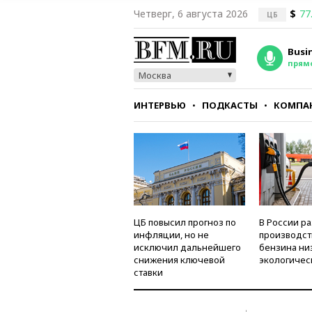
Четверг, 6 августа 2026
$
77
ЦБ
Busi
прям
Москва
ИНТЕРВЬЮ
ПОДКАСТЫ
КОМПА
СТИЛЬ
ТЕСТЫ
ЦБ повысил прогноз по
В России р
инфляции, но не
производст
исключил дальнейшего
бензина ни
снижения ключевой
экологичес
ставки