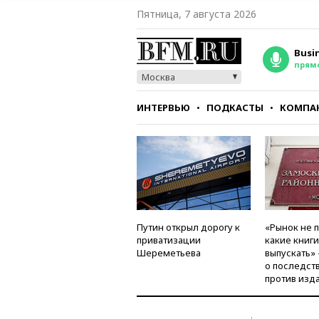
Пятница, 7 августа 2026
Busi
прям
Москва
ИНТЕРВЬЮ
ПОДКАСТЫ
КОМПА
СТИЛЬ
ТЕСТЫ
Путин открыл дорогу к
«Рынок не 
приватизации
какие книг
Шереметьева
выпускать»
о последст
против изд