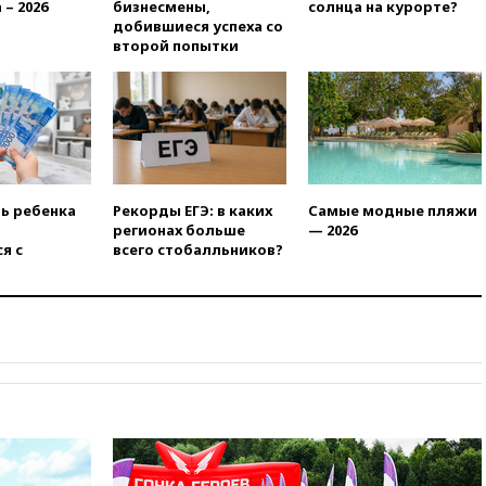
 – 2026
бизнесмены,
солнца на курорте?
вчера, 20:15
Минтранс
добившиеся успеха со
предложил оплачивать
второй попытки
защиту дорог от БПЛА из
средств на ремонт
вчера, 20:00
Зеленский 8
августа посетит Сербию с
официальным визитом
вчера, 19:58
В Госдуму будет
внесен законопроект об
ть ребенка
Рекорды ЕГЭ: в каких
Самые модные пляжи
отмене ЕГЭ
регионах больше
— 2026
я с
всего стобалльников?
вчера, 19:50
Аэропорты Сочи и
Ярославля приостановили
работу
вчера, 19:35
WP: Трамп
призвал доноров-
республиканцев поддержать
Вэнса на выборах 2028 года
вчера, 19:20
Число ломбардов
в РФ превысило максимум
2022 года