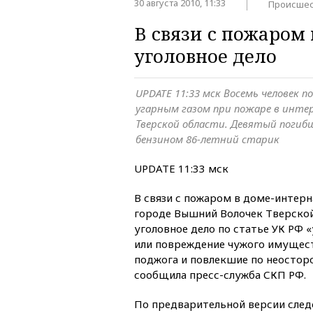
30 августа 2010, 11:33
Происшес
В связи с пожаром
уголовное дело
UPDATE 11:33 мск Восемь человек 
угарным газом при пожаре в инте
Тверской области. Девятый погиб
бензином 86-летний старик
UPDATE 11:33 мск
В связи с пожаром в доме-интерн
городе Вышний Волочек Тверской
уголовное дело по статье УК РФ
или повреждение чужого имущес
поджога и повлекшие по неостор
сообщила пресс-служба СКП РФ.
По предварительной версии следс