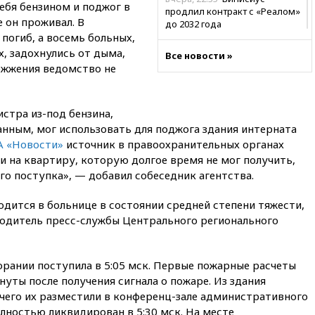
ебя бензином и поджог в
продлил контракт с «Реалом»
е он проживал. В
до 2032 года
погиб, а восемь больных,
вчера, 22:28
Отказаться от
, задохнулись от дыма,
Все новости »
российского гражданства
ожжения ведомство не
станет значительно дороже
вчера, 22:20
Путин назвал 76-ю
гвардейскую десантно-
стра из-под бензина,
штурмовую дивизию
нным, мог использовать для поджога здания интерната
легендарной
А «Новости»
источник в правоохранительных органах
вчера, 22:15
Путин заслушал
ди на квартиру, которую долгое время не мог получить,
доклад о ситуации на
его поступка», — добавил собеседник агентства.
добропольском направлении
вчера, 21:58
Генпрокуратура
дится в больнице в состоянии средней степени тяжести,
признала нежелательным в
одитель пресс-службы Центрального регионального
РФ американский Human
Rights Foundation
вчера, 21:35
«Аэрофлот»
орании поступила в 5:05 мск. Первые пожарные расчеты
отменяет часть рейсов в Сочи
нуты после получения сигнала о пожаре. Из здания
и Геленджик
 чего их разместили в конференц-зале административного
вчера, 21:25
Руслан Терновой
лностью ликвидирован в 5:30 мск. На месте