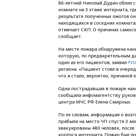
86-летний Николай Дудин облил с
комнате на 3 этаже интерната, гд
результате полученных ожогов он 
находящихся в соседних комнатах
отмечает СКП. О причинах самос
сообщает.
На месте пожара обнаружена кани
которую, по предварительным да
один из его пациентов, заявил
РИ
региона. «Пациент стоял в очере
что и стало, вероятно, причиной 
Одна пострадавшая в пожаре нахо
сообщила инфомагентству руков
центра МЧС РФ Елена Смирных.
По ее словам, информация о возг
прибыли на место ЧП спустя 3 ми
эвакуированы 480 человек, после
корпуса интерната. Пожар был по