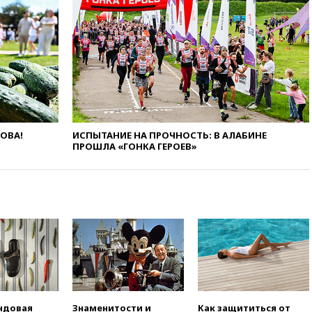
вчера, 19:15
Жуковский и
аэропорт Геленджика
возобновили работу
вчера, 19:00
Путин уточнил
порядок присвоения воинских
званий добровольцам
вчера, 18:50
Euractiv: восток
Финляндии приходит в упадок
без российских туристов
ЛОВА!
ИСПЫТАНИЕ НА ПРОЧНОСТЬ: В АЛАБИНЕ
вчера, 18:35
В Жуковском и
ПРОШЛА «ГОНКА ГЕРОЕВ»
аэропорту Геленджика
введены ограничения
вчера, 18:21
Зюганов
присоединился к критике
«Яблока»
вчера, 18:15
Четыре человека
пострадали при атаках ВСУ на
Белгородскую область
вчера, 18:00
Совет мира
выбрал подрядчика для
строительства военной базы в
ндовая
Знаменитости и
Как защититься от