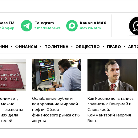
ness FM
Telegram
Канал в MAX
ой эфир
t.me/BFMnews
max.ru/bfm
НИИ
ФИНАНСЫ
ПОЛИТИКА
ОБЩЕСТВО
ПРАВО
АВТ
понимает,
Ослабление рубля и
Как Россию попытались
и можно
подорожание мировой
сравнить с Венгрией и
 — эксперты
нефти. Обзор
Словакией.
виях дела
финансового рынка от 6
Комментарий Георгия
ателей
августа
Бовта