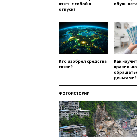
взять с собой в
обувь лета
отпуск?
Кто изобрел средства
Как научи
связи?
правильно
обращатьс
деньгами?
ФОТОИСТОРИИ