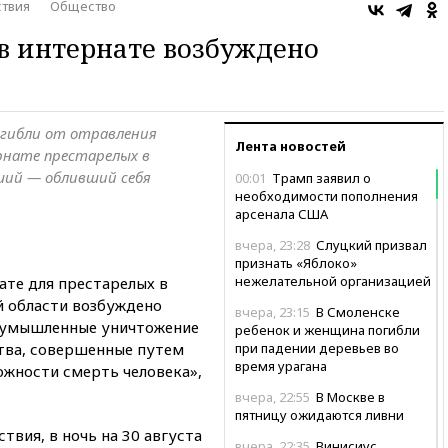
твия
Общество
 в интернате возбуждено
погибли от отравления
Лента новостей
рнате престарелых в
ший — обливший себя
00:01
Трамп заявил о
необходимости пополнения
арсенала США
вчера, 23:28
Слуцкий призвал
признать «Яблоко»
нежелательной организацией
ате для престарелых в
 области возбуждено
вчера, 23:15
В Смоленске
 «умышленные уничтожение
ребенок и женщина погибли
тва, совершенные путем
при падении деревьев во
время урагана
ожности смерть человека»,
вчера, 22:55
В Москве в
пятницу ожидаются ливни
твия, в ночь на 30 августа
вчера, 22:35
Винисиус