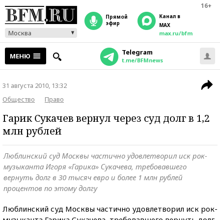
16+
Канал в
прямой
эфир
MAX
Москва
max.ru/bfm
Telegram
МЕНЮ
t.me/BFMnews
31 августа 2010, 13:32
Общество
Право
Гарик Сукачев вернул через суд долг в 1,2
млн рублей
Люблинский суд Москвы частично удовлетворил иск рок-
музыканта Игоря «Гарика» Сукачева, требовавшего
вернуть долг в 30 тысяч евро и более 1 млн рублей
процентов по этому долгу
Люблинский суд Москвы частично удовлетворил иск рок-
музыканта Гарика Сукачева, требовавшего вернуть долг