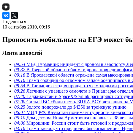
Поделиться
10 сентября 2010, 09:16
Проносить мобильные на ЕГЭ может бы
Лента новостей
09:54
МВД Германии: инцидент с дроном в аэропорту Ле
09:32
В Тверской области обломки дрона повредили фасад
09:18
В Ярославской области отражена самая массирован
09:16
Трамп сообщил об огромном запасе боеприпасов 
08:54
В Таиланде сегодня прощаются с молодыми россия
08:26
Летчики с упавшего самолета в Приангарье отдела
07:40
Таджикистан и SpaceX/Starlink расширяют сотрудни
07:00
Силы ПВО сбили шесть БПЛА ВСУ, летевших на М
06:25
Золото подорожало до $4350 за тройскую унцию
06:01
МИД РФ: Казахстан понимает сущность киевского
05:10
Дом детства Нила Армстронга впервые за 38 лет в
04:00
Мирошник: России стоит быть готовой к продолже
03:16
Трамп заявил, что предпочел бы соглашение с Ира