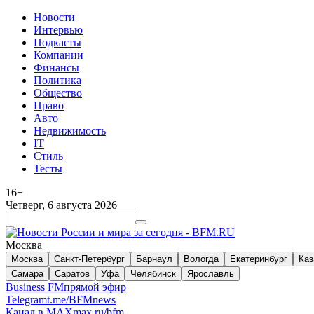
Новости
Интервью
Подкасты
Компании
Финансы
Политика
Общество
Право
Авто
Недвижимость
IT
Стиль
Тесты
16+
Четверг, 6 августа 2026
Москва
Москва
Санкт-Петербург
Барнаул
Вологда
Екатеринбург
Каз
Самара
Саратов
Уфа
Челябинск
Ярославль
Business FM
прямой эфир
Telegram
t.me/BFMnews
Канал в MAX
max.ru/bfm