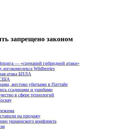
ть запрещено законом
йпцига — «сценарий гибридной атаки»
 логокомплекса Wildberries
ная атака БПЛА
в США
нами, жестоко убитыми в Паттайе
лись ссадинами и ушибами
чество в сфере технологий
оскву
 режима
ыставили на продажу
нию украинского конфликта
ном