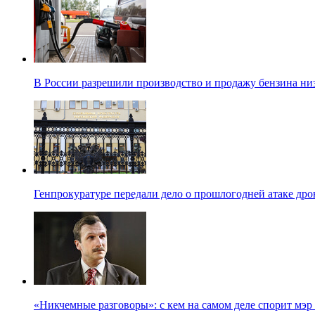
В России разрешили производство и продажу бензина ни
Генпрокуратуре передали дело о прошлогодней атаке др
«Никчемные разговоры»: с кем на самом деле спорит мэ