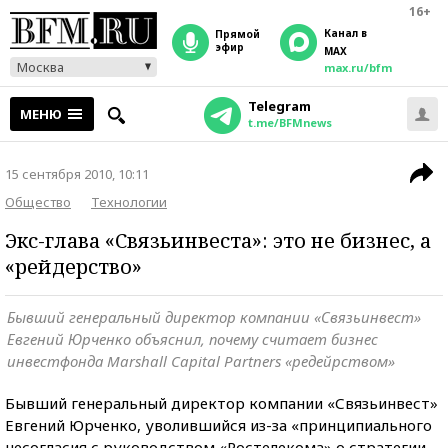
16+
Канал в
прямой
эфир
MAX
Москва
max.ru/bfm
Telegram
МЕНЮ
t.me/BFMnews
15 сентября 2010, 10:11
Общество
Технологии
Экс-глава «Связьинвеста»: это не бизнес, а
«рейдерство»
Бывший генеральный директор компании «Связьинвест»
Евгений Юрченко объяснил, почему считает бизнес
инвестфонда Marshall Capital Partners «редейрством»
Бывший генеральный директор компании «Связьинвест»
Евгений Юрченко, уволившийся из-за «принципиального
несогласия с руководством «Ростелекома» о стратегии