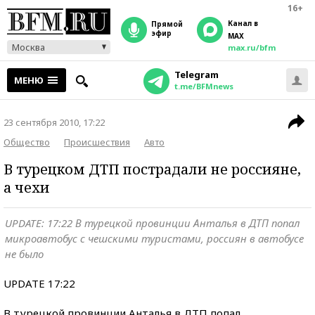
16+
Канал в
прямой
эфир
MAX
Москва
max.ru/bfm
Telegram
МЕНЮ
t.me/BFMnews
23 сентября 2010, 17:22
Общество
Происшествия
Авто
В турецком ДТП пострадали не россияне,
а чехи
UPDATE: 17:22 В турецкой провинции Анталья в ДТП попал
микроавтобус с чешскими туристами, россиян в автобусе
не было
UPDATE 17:22
В турецкой провинции Анталья в ДТП попал