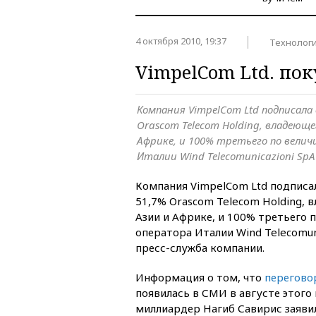
4 октября 2010, 19:37
Технолог
VimpelCom Ltd. по
Компания VimpelCom Ltd подписала 
Orascom Telecom Holding, владеющ
Африке, и 100% третьего по велич
Италии Wind Telecomunicazioni SpA
Компания VimpelCom Ltd подписа
51,7% Orascom Telecom Holding,
Азии и Африке, и 100% третьего 
оператора Италии Wind Telecomun
пресс-служба компании.
Информация о том, что
перегово
появилась в СМИ в августе этого 
миллиардер Нагиб Савирис заявил