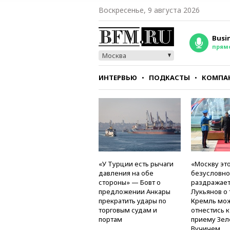
Воскресенье, 9 августа 2026
Busi
прям
Москва
ИНТЕРВЬЮ
ПОДКАСТЫ
КОМПА
СТИЛЬ
ТЕСТЫ
«У Турции есть рычаги
«Москву это
давления на обе
безусловно
стороны» — Бовт о
раздражае
предложении Анкары
Лукьянов о 
прекратить удары по
Кремль мо
торговым судам и
отнестись 
портам
приему Зел
Вучичем