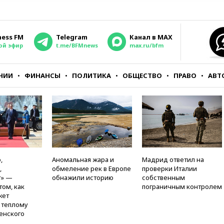
ness FM
Telegram
Канал в MAX
ой эфир
t.me/BFMnews
max.ru/bfm
НИИ
ФИНАНСЫ
ПОЛИТИКА
ОБЩЕСТВО
ПРАВО
АВТ
,
Аномальная жара и
Мадрид ответил на
,
обмеление рек в Европе
проверки Италии
т» —
обнажили историю
собственным
том, как
пограничным контролем
жет
к теплому
енского