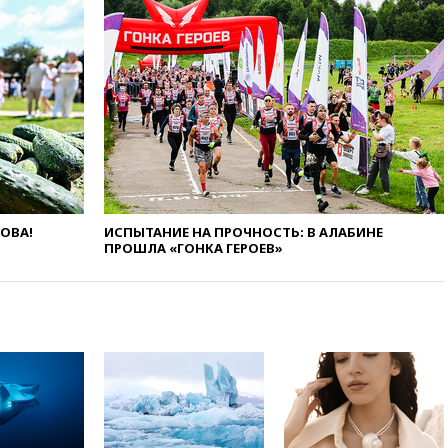
море
вчера, 21:43
Экс-
председатель Верховного
суда Венгрии согласился стать
президентом республики
вчера, 20:58
Финляндия
введет экзамен для
претендентов на получение
гражданства
вчера, 20:12
Минобороны
Болгарии: упавший в стране
ЛОВА!
ИСПЫТАНИЕ НА ПРОЧНОСТЬ: В АЛАБИНЕ
беспилотник, скорее всего,
ПРОШЛА «ГОНКА ГЕРОЕВ»
был украинским
вчера, 19:29
ОАЭ обвинили
Иран в атаке на судно
нефтяной компании ADNOC в
Ормузе
вчера, 18:56
«Газпром»: объем
газа в европейских подземных
хранилищах достиг
антирекорда