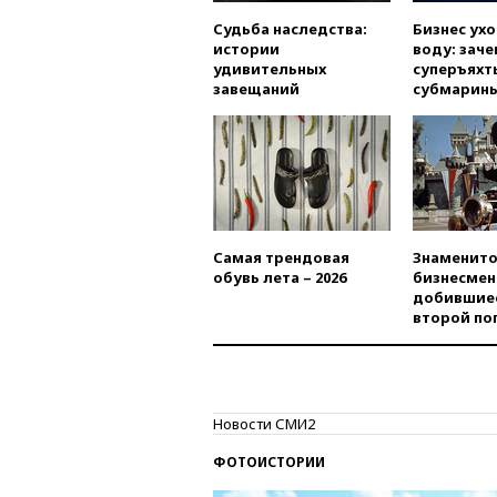
Судьба наследства:
Бизнес ух
истории
воду: заче
удивительных
суперъяхт
завещаний
субмарин
Самая трендовая
Знаменито
обувь лета – 2026
бизнесмен
добившиес
второй по
Новости СМИ2
ФОТОИСТОРИИ