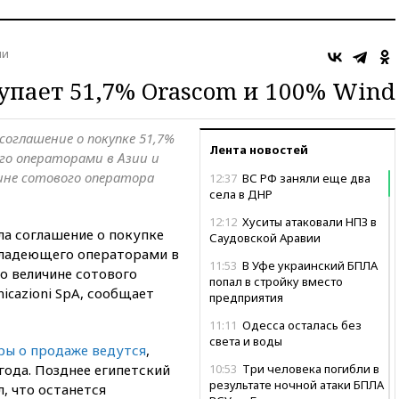
ии
купает 51,7% Orascom и 100% Wind
соглашение о покупке 51,7%
Лента новостей
его операторами в Азии и
ине сотового оператора
12:37
ВС РФ заняли еще два
села в ДНР
12:12
Хуситы атаковали НПЗ в
ла соглашение о покупке
Саудовской Аравии
 владеющего операторами в
11:53
В Уфе украинский БПЛА
по величине сотового
попал в стройку вместо
icazioni SpA, сообщает
предприятия
11:11
Одесса осталась без
света и воды
ры о продаже ведутся
,
года. Позднее египетский
10:53
Три человека погибли в
результате ночной атаки БПЛА
, что останется