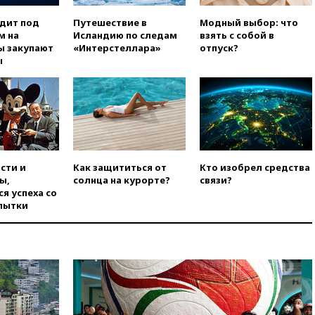
вчера, 18:25
ТАСС: Уиткофф и
одит под
Путешествие в
Модный выбор: что
Кушнер могут вскоре посетить
м на
Исландию по следам
взять с собой в
Москву и Киев
ы закупают
«Интерстеллара»
отпуск?
вчера, 17:43
«Тиса» выдвинула
ы
экс-председателя Верховного
суда на пост президента
Венгрии
вчера, 16:50
Politico: «Газовая
авантюра Германии ставит под
угрозу европейскую зиму»
вчера, 16:16
Беспилотник
сти и
Как защититься от
Кто изобрел средства
взорвался вблизи
ы,
солнца на курорте?
связи?
газопровода в Болгарии
я успеха со
пытки
вчера, 15:25
При атаке БПЛА в
Белгородской области погиб
мирный житель
вчера, 14:54
В Аргентине умер
отец футболиста Лионеля
Месси
вчера, 14:43
Турция