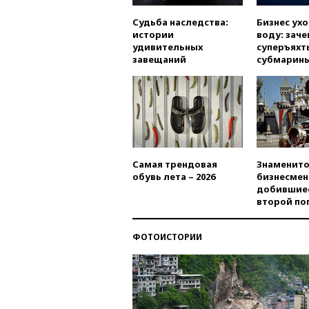
Судьба наследства:
Бизнес ух
истории
воду: заче
удивительных
суперъяхт
завещаний
субмарин
Самая трендовая
Знаменито
обувь лета – 2026
бизнесмен
добившиес
второй по
ФОТОИСТОРИИ