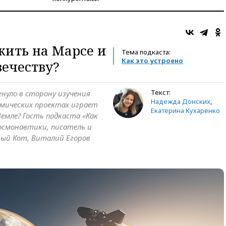
жить на Марсе и
Тема подкаста:
Как это устроено
вечеству?
Текст:
гнуло в сторону изучения
Надежда Донских
,
смических проектах играет
Екатерина Кухаренко
емле? Гость подкаста «Как
осмонавтики, писатель и
ный Кот, Виталий Егоров