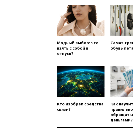
Модный выбор: что
Самая тре
взять с собой в
обувь лета
отпуск?
Кто изобрел средства
Как научи
связи?
правильно
обращатьс
деньгами?