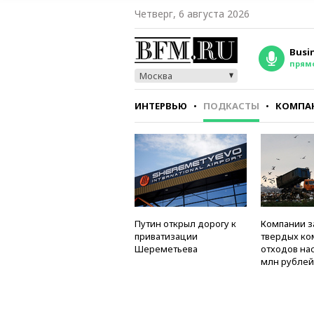
Четверг, 6 августа 2026
Busi
прям
Москва
ИНТЕРВЬЮ
ПОДКАСТЫ
КОМПА
СТИЛЬ
ТЕСТЫ
Путин открыл дорогу к
Компании з
приватизации
твердых к
Шереметьева
отходов на
млн рублей 