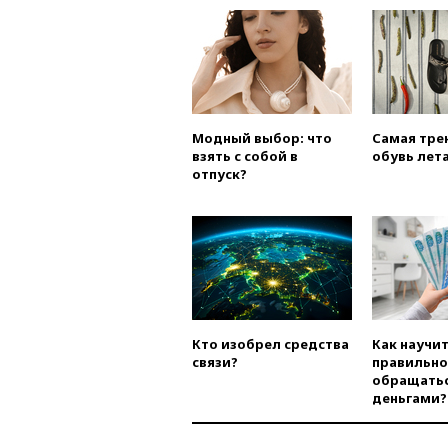
Модный выбор: что
Самая тре
взять с собой в
обувь лета
отпуск?
Кто изобрел средства
Как научи
связи?
правильно
обращатьс
деньгами?