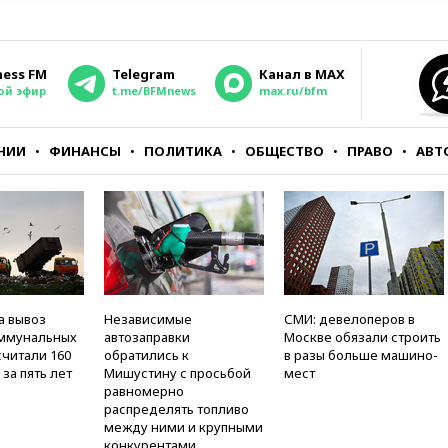
ness FM
Telegram
Канал в MAX
ой эфир
t.me/BFMnews
max.ru/bfm
НИИ
ФИНАНСЫ
ПОЛИТИКА
ОБЩЕСТВО
ПРАВО
АВТ
а вывоз
Независимые
СМИ: девелоперов в
оммунальных
автозаправки
Москве обязали строить
считали 160
обратились к
в разы больше машино-
за пять лет
Мишустину с просьбой
мест
равномерно
распределять топливо
между ними и крупными
конкурентами