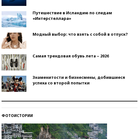
Путешествие в Исландию по следам
«Интерстеллара»
Модный выбор: что взять с собой в отпуск?
Самая трендовая обувь лета – 2026
Знаменитости и бизнесмены, добившиеся
успеха со второй попытки
Как защититься от солнца на курорте?
ФОТОИСТОРИИ
Кто изобрел средства связи?