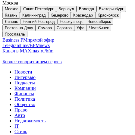
Москва
Москва
Санкт-Петербург
Барнаул
Вологда
Екатеринбург
Казань
Калининград
Кемерово
Краснодар
Красноярск
Липецк
Нижний Новгород
Новокузнецк
Новосибирск
Ростов-на-Дону
Самара
Саратов
Уфа
Челябинск
Ярославль
Business FM
прямой эфир
Telegram
t.me/BFMnews
Канал в MAX
max.ru/bfm
Бизнес говорит:
ищем героев
Новости
Интервью
Подкасты
Компании
Финансы
Политика
Общество
Право
Авто
Недвижимость
IT
Стиль