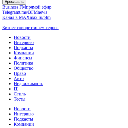
Ярославль
Business FM
прямой эфир
Telegram
t.me/BFMnews
Канал в MAX
max.ru/bfm
Бизнес говорит:
ищем героев
Новости
Интервью
Подкасты
Компании
Финансы
Политика
Общество
Право
Авто
Недвижимость
IT
Стиль
Тесты
Новости
Интервью
Подкасты
Компании