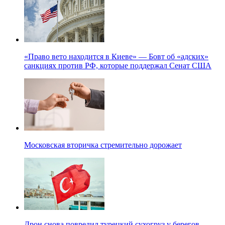
«Право вето находится в Киеве» — Бовт об «адских»
санкциях против РФ, которые поддержал Сенат США
Московская вторичка стремительно дорожает
Дрон снова повредил турецкий сухогруз у берегов