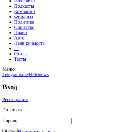
Интервью
Подкасты
Компании
Финансы
Политика
Общество
Право
Авто
Недвижимость
IT
Стиль
Тесты
Меню
Telegram
t.me/BFMnews
Вход
Регистрация
Эл. почта
Пароль
Напомнить пароль
Войти