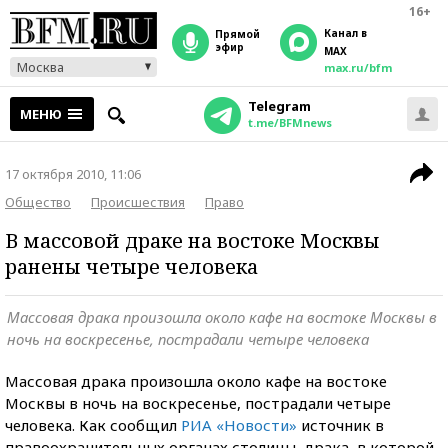
16+
Канал в
прямой
эфир
MAX
Москва
max.ru/bfm
Telegram
МЕНЮ
t.me/BFMnews
17 октября 2010, 11:06
Общество
Происшествия
Право
В массовой драке на востоке Москвы
ранены четыре человека
Массовая драка произошла около кафе на востоке Москвы в
ночь на воскресенье, пострадали четыре человека
Массовая драка произошла около кафе на востоке
Москвы в ночь на воскресенье, пострадали четыре
человека. Как сообщил
РИА «Новости»
источник в
правоохранительных органах столицы, драка, в которой