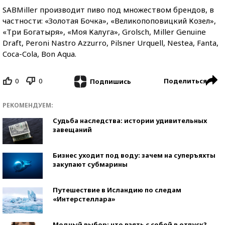
SABMiller производит пиво под множеством брендов, в
частности: «Золотая Бочка», «Великопоповицкий Козел»,
«Три Богатыря», «Моя Калуга», Grolsch, Miller Genuine
Draft, Peroni Nastro Azzurro, Pilsner Urquell, Nestea, Fanta,
Coca-Cola, Bon Aqua.
0
0
Поделиться
Подпишись
РЕКОМЕНДУЕМ:
Судьба наследства: истории удивительных
завещаний
Бизнес уходит под воду: зачем на суперъяхты
закупают субмарины
Путешествие в Исландию по следам
«Интерстеллара»
Модный выбор: что взять с собой в отпуск?