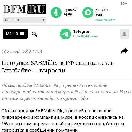
16+
Канал в
прямой
эфир
MAX
Москва
max.ru/bfm
Telegram
МЕНЮ
t.me/BFMnews
18 октября 2010, 17:04
Продажи SABMiller в РФ снизились, в
Зимбабве — выросли
Объем продаж SABMiller Plc, третьей по величине
пивоваренной компании в мире, в России снизились на 1% по
итогам апреля-сентября текущего года
Объем продаж SABMiller Plc, третьей по величине
пивоваренной компании в мире, в России снизились на
1% по итогам апреля-сентября текущего года. Об этом
говорится в сообщении компании.