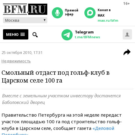
16+
Канал в
прямой
эфир
MAX
Москва
max.ru/bfm
Telegram
МЕНЮ
t.me/BFMnews
25 октября 2010, 17:31
Недвижимость
Смольный отдаст под гольф-клуб в
Царском селе 100 га
Вместе с земельным участком инвестору достанется
Баболовский дворец
Правительство Петербурга на этой неделе передаст
участок площадью 100 га под строительство гольф-
клуба в Царском селе, сообщает газета
«Деловой
Петербург»
.