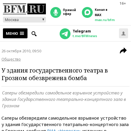
16+
Канал в
прямой
эфир
MAX
Москва
max.ru/bfm
Telegram
МЕНЮ
t.me/BFMnews
26 октября 2010, 09:50
Общество
У здания государственного театра в
Грозном обезврежена бомба
Саперы обезвредили самодельное взрывное устройство у
здания Государственного театрально-концертного зала в
Грозном
Саперы обезвредили самодельное взрывное устройство
у здания Государственного театрально-концертного зала
в Грозном, сообщил
РИА «Новости»
источник в