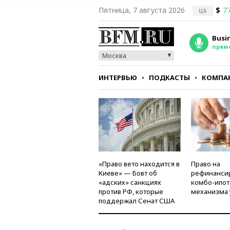
Пятница, 7 августа 2026
$
77
ЦБ
Busi
прям
Москва
ИНТЕРВЬЮ
ПОДКАСТЫ
КОМПА
СТИЛЬ
ТЕСТЫ
«Право вето находится в
Право на
Киеве» — Бовт об
рефинанси
«адских» санкциях
комбо-ипот
против РФ, которые
механизма 
поддержал Сенат США