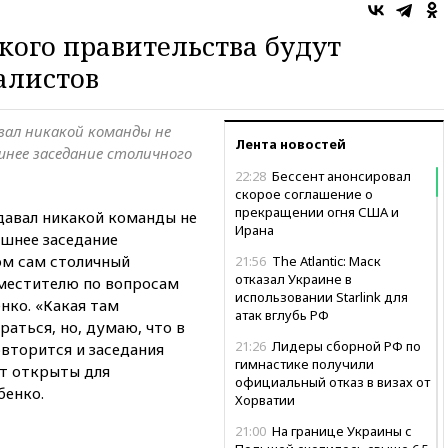
кого правительства будут
алистов
вал никакой команды не
Лента новостей
шнее заседание столичного
22:28
Бессент анонсировал
скорое соглашение о
прекращении огня США и
давал никакой команды не
Ирана
яшнее заседание
ом сам столичный
21:56
The Atlantic: Маск
отказал Украине в
аместителю по вопросам
использовании Starlink для
нко. «Какая там
атак вглубь РФ
раться, но, думаю, что в
21:26
Лидеры сборной РФ по
вторится и заседания
гимнастике получили
т открыты для
официальный отказ в визах от
бенко.
Хорватии
21:00
На границе Украины с