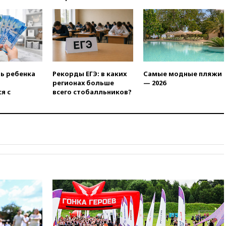
20:00
СК возбудил дело
против журналистки Катерины
Гордеевой о фейках о ВС
России
19:45
ISU предоставил
нейтральный статус
фигуристкам Валиевой и
ть ребенка
Рекорды ЕГЭ: в каких
Самые модные пляжи
Трусовой
регионах больше
— 2026
я с
всего стобалльников?
19:35
Зеленский впервые
совершил официальный визит
в Сербию
19:19
Россиянка погибла во
Французских Альпах
19:00
Открытое горение на
складе в Брянске
ликвидировано
18:55
Минобороны отчиталось
об ударах по двум украинским
сухогрузам в Черном море
18:47
Школьники из РФ стали