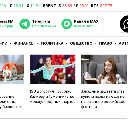
.96
€
88.91
¥
11.51
BRENT
$
83.89
/ ₽
6540
RTS
827.75
ness FM
Telegram
Канал в MAX
ой эфир
t.me/BFMnews
max.ru/bfm
НИИ
ФИНАНСЫ
ПОЛИТИКА
ОБЩЕСТВО
ПРАВО
АВТ
ISU допустил Трусову,
Западные издательства
рование
Валиеву и Гуменника до
купили права на еще не
еки есть,
международных стартов
написанное российское
у банков нет
фэнтези