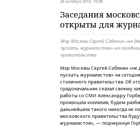
26 октября 2010, 19:08
Заседания московс
открыты для журн
Мэр Москвы Сергей Собянин «не да
пускать журналистов» на сегодня
правительства
Мэр Москвы Сергей Собянин «не 
пускать журналистов» на сегодн
столичного правительства. Об эт
градоначальник сказал своему з
работы со СМИ Александру Горбе
произошла коллизия, будем разби
дальнейшем такого никогда не по
московского правительства буду
журналистов», — подчеркнул Гор