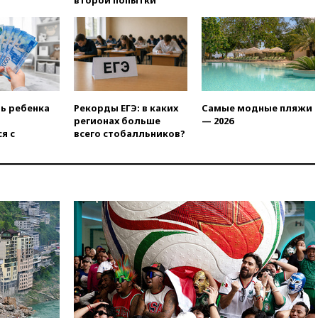
окна десятого этажа
17:17
Bloomberg:
киберкомандование США
расследует серию
самоубийств своих служащих
17:00
Сняты ограничения на
полеты в аэропорту
ть ребенка
Рекорды ЕГЭ: в каких
Самые модные пляжи
Геленджика
регионах больше
— 2026
16:50
В Братиславе загорелся
я с
всего стобалльников?
крупнейший НПЗ Slovnaft
16:45
«Яблоко» подаст иск к
депутату Госдумы Алексею
Журавлеву
16:35
Мельникова и еще
шесть гимнастов сборной
России не получили визы на
ЧЕ
16:16
Движение по
Крымскому мосту
перекрывали второй раз за
день