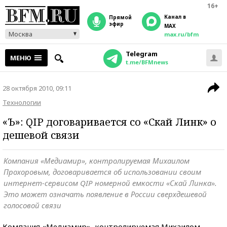
16+
Канал в
прямой
эфир
MAX
Москва
max.ru/bfm
Telegram
МЕНЮ
t.me/BFMnews
28 октября 2010, 09:11
Технологии
«Ъ»: QIP договаривается со «Скай Линк» о
дешевой связи
Компания «Медиамир», контролируемая Михаилом
Прохоровым, договаривается об использовании своим
интернет-сервисом QIP номерной емкости «Скай Линка».
Это может означать появление в России сверхдешевой
голосовой связи
Компания «Медиамир», контролируемая Михаилом