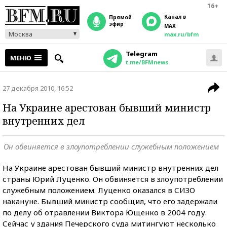
16+
Канал в
прямой
эфир
MAX
Москва
max.ru/bfm
Telegram
МЕНЮ
t.me/BFMnews
27 декабря 2010, 16:52
На Украине арестован бывший министр
внутренних дел
Он обвиняется в злоупотреблении служебным положением
На Украине арестован бывший министр внутренних дел
страны Юрий Луценко. Он обвиняется в злоупотреблении
служебным положением. Луценко оказался в СИЗО
накануне. Бывший министр сообщил, что его задержали
по делу об отравлении Виктора Ющенко в 2004 году.
Сейчас у здания Печерского суда митингуют несколько