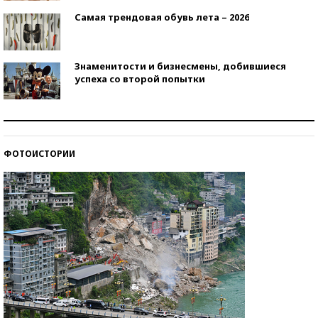
Самая трендовая обувь лета – 2026
Знаменитости и бизнесмены, добившиеся
успеха со второй попытки
Как защититься от солнца на курорте?
ФОТОИСТОРИИ
Кто изобрел средства связи?