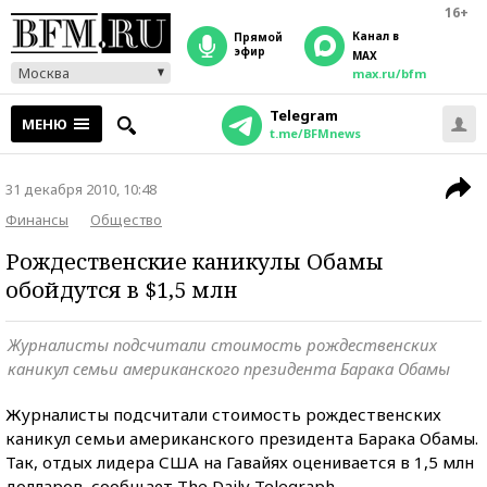
16+
Канал в
прямой
эфир
MAX
Москва
max.ru/bfm
Telegram
МЕНЮ
t.me/BFMnews
31 декабря 2010, 10:48
Финансы
Общество
Рождественские каникулы Обамы
обойдутся в $1,5 млн
Журналисты подсчитали стоимость рождественских
каникул семьи американского президента Барака Обамы
Журналисты подсчитали стоимость рождественских
каникул семьи американского президента Барака Обамы.
Так, отдых лидера США на Гавайях оценивается в 1,5 млн
долларов, сообщает The Daily Telegraph.