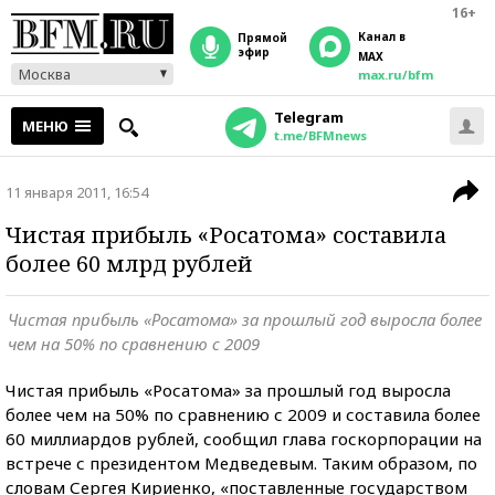
16+
Канал в
прямой
эфир
MAX
Москва
max.ru/bfm
Telegram
МЕНЮ
t.me/BFMnews
11 января 2011, 16:54
Чистая прибыль «Росатома» составила
более 60 млрд рублей
Чистая прибыль «Росатома» за прошлый год выросла более
чем на 50% по сравнению с 2009
Чистая прибыль «Росатома» за прошлый год выросла
более чем на 50% по сравнению с 2009 и составила более
60 миллиардов рублей, сообщил глава госкорпорации на
встрече с президентом Медведевым. Таким образом, по
словам Сергея Кириенко, «поставленные государством