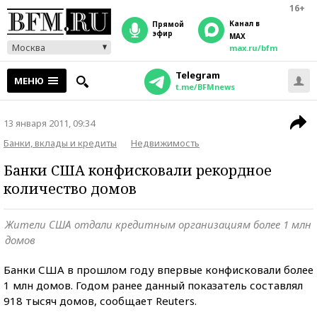
16+
Канал в
прямой
эфир
MAX
Москва
max.ru/bfm
Telegram
МЕНЮ
t.me/BFMnews
13 января 2011, 09:34
Банки, вклады и кредиты
Недвижимость
Банки США конфисковали рекордное
количество домов
Жители США отдали кредитным организациям более 1 млн
домов
Банки США в прошлом году впервые конфисковали более
1 млн домов. Годом ранее данный показатель составлял
918 тысяч домов, сообщает Reuters.