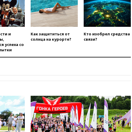
соглашение о прекращении
огня США и Ирана
вчера, 22:15
Три человека
получили ножевые ранения
при нападении в Чехии
сти и
Как защититься от
Кто изобрел средства
вчера, 22:00
Путин поручил
ы,
солнца на курорте?
связи?
выделить средства на новые
я успеха со
РЛС для Белгородской
пытки
области
вчера, 21:56
The Atlantic: Маск
отказал Украине в
использовании Starlink для
атак вглубь РФ
вчера, 21:35
После пожара на
складе в Брянске возбудили
уголовное дело
вчера, 21:26
Лидеры сборной
РФ по гимнастике получили
официальный отказ в визах от
Хорватии
вчера, 21:15
Пентагон