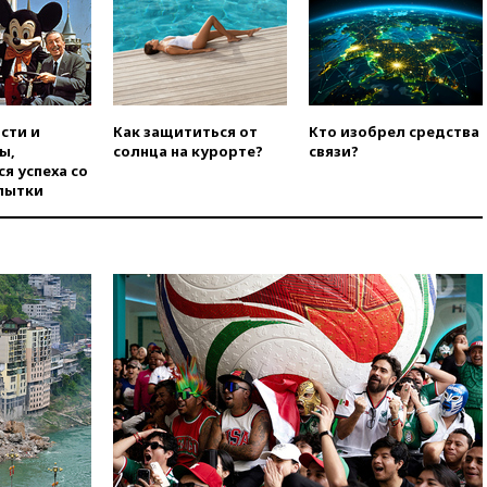
строительство бального зала в
Белом доме
вчера, 20:15
Сенат США
одобрил ужесточение
санкций против России и
Ирана
сти и
Как защититься от
Кто изобрел средства
ы,
солнца на курорте?
связи?
вчера, 20:00
СК возбудил дело
я успеха со
против журналистки Катерины
пытки
Гордеевой о фейках о ВС
России
вчера, 19:45
ISU предоставил
нейтральный статус
фигуристкам Валиевой и
Трусовой
вчера, 19:35
Зеленский
впервые совершил
официальный визит в Сербию
вчера, 19:19
Россиянка
погибла во Французских
Альпах
вчера, 19:00
Открытое