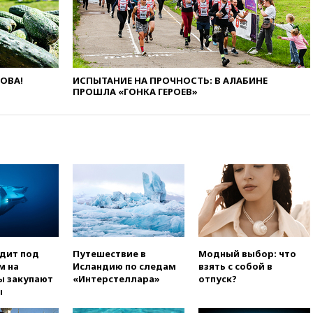
опубликовал 16 новых видео с
НЛО
вчера, 21:00
На границе
Украины с Польшей скопилось
свыше 6,5 тысячи грузовиков
ЛОВА!
ИСПЫТАНИЕ НА ПРОЧНОСТЬ: В АЛАБИНЕ
ПРОШЛА «ГОНКА ГЕРОЕВ»
вчера, 20:53
Швыдкой:
«Интервидение» точно
пройдет в 2026 году
вчера, 20:45
ПВО за день
сбила еще 75 украинских
беспилотников над Россией
вчера, 20:35
Велосипедист
погиб при атаке FPV-дрона в
Белгородской области
вчера, 20:30
Лидию Невзорову
заочно арестовали по делу о
одит под
Путешествие в
Модный выбор: что
финансировании
м на
Исландию по следам
взять с собой в
экстремизма
ы закупают
«Интерстеллара»
отпуск?
ы
вчера, 20:20
Суд США
постановил остановить