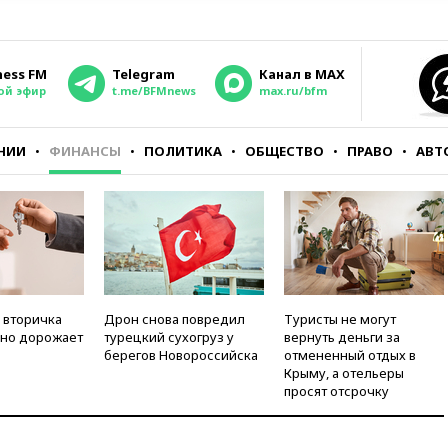
ness FM
Telegram
Канал в MAX
ой эфир
t.me/BFMnews
max.ru/bfm
НИИ
ФИНАНСЫ
ПОЛИТИКА
ОБЩЕСТВО
ПРАВО
АВТ
 вторичка
Дрон снова повредил
Туристы не могут
но дорожает
турецкий сухогруз у
вернуть деньги за
берегов Новороссийска
отмененный отдых в
Крыму, а отельеры
просят отсрочку