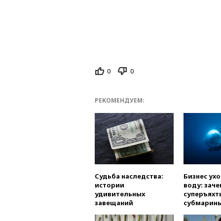
0
0
РЕКОМЕНДУЕМ:
Судьба наследства:
Бизнес ух
истории
воду: заче
удивительных
суперъяхт
завещаний
субмарин