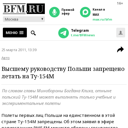
16+
Канал в
прямой
эфир
MAX
Москва
max.ru/bfm
Telegram
МЕНЮ
t.me/BFMnews
25 марта 2011, 13:39
Авто
Высшему руководству Польши запрещено
летать на Ту-154М
По словам главы Минобороны Богдана Клиха, отныне
польский Ту-154М может выполнять только учебные и
экспериментальные полеты
Полеты первых лиц Польши на единственном в этой
стране Ту-154М запрещены. Об этом заявил в эфире
радиостанции RMF FM министр обороны государства