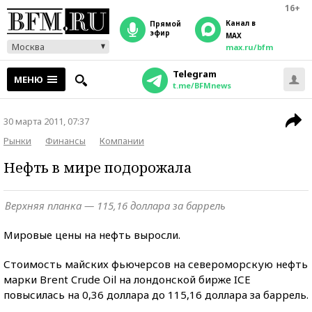
16+
Канал в
прямой
эфир
MAX
Москва
max.ru/bfm
Telegram
МЕНЮ
t.me/BFMnews
30 марта 2011, 07:37
Рынки
Финансы
Компании
Нефть в мире подорожала
Верхняя планка — 115,16 доллара за баррель
Мировые цены на нефть выросли.
Стоимость майских фьючерсов на североморскую нефть
марки Brent Crude Oil на лондонской бирже IСE
повысилась на 0,36 доллара до 115,16 доллара за баррель.