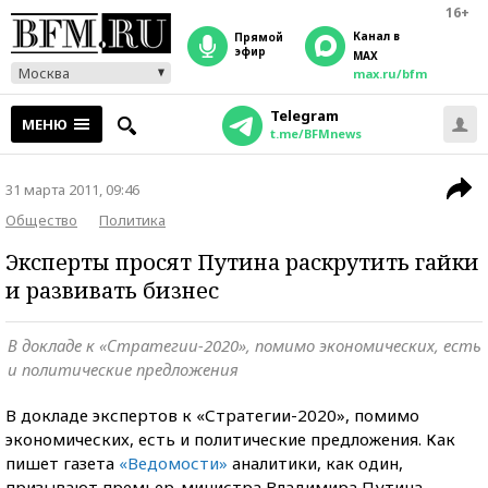
16+
Канал в
прямой
эфир
MAX
Москва
max.ru/bfm
Telegram
МЕНЮ
t.me/BFMnews
31 марта 2011, 09:46
Общество
Политика
Эксперты просят Путина раскрутить гайки
и развивать бизнес
В докладе к «Стратегии-2020», помимо экономических, есть
и политические предложения
В докладе экспертов к «Стратегии-2020», помимо
экономических, есть и политические предложения. Как
пишет газета
«Ведомости»
аналитики, как один,
призывают премьер-министра Владимира Путина