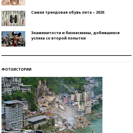
Самая трендовая обувь лета – 2026
Знаменитости и бизнесмены, добившиеся
успеха со второй попытки
Как защититься от солнца на курорте?
ФОТОИСТОРИИ
Кто изобрел средства связи?