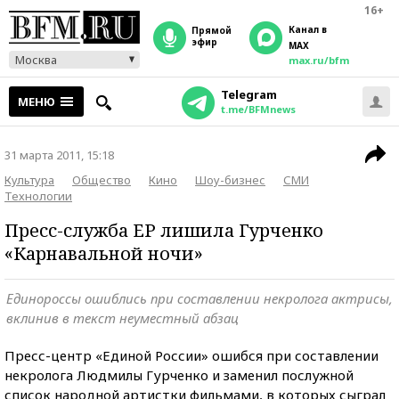
16+
Канал в
прямой
эфир
MAX
Москва
max.ru/bfm
Telegram
МЕНЮ
t.me/BFMnews
31 марта 2011, 15:18
Культура
Общество
Кино
Шоу-бизнес
СМИ
Технологии
Пресс-служба ЕР лишила Гурченко
«Карнавальной ночи»
Единороссы ошиблись при составлении некролога актрисы,
вклинив в текст неуместный абзац
Пресс-центр «Единой России» ошибся при составлении
некролога Людмилы Гурченко и заменил послужной
список народной артистки фильмами, в которых сыграл