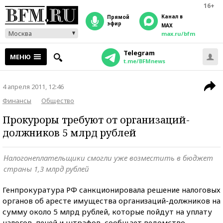
16+
Канал в
прямой
эфир
MAX
Москва
max.ru/bfm
Telegram
МЕНЮ
t.me/BFMnews
4 апреля 2011, 12:46
Финансы
Общество
Прокуроры требуют от организаций-
должников 5 млрд рублей
Налогонеплательщики смогли уже возместить в бюджет
страны 1,3 млрд рублей
Генпрокуратура РФ санкционировала решение налоговых
органов об аресте имущества организаций-должников на
сумму около 5 млрд рублей, которые пойдут на уплату
налогов, пеней и штрафов, сообщает ведомство.