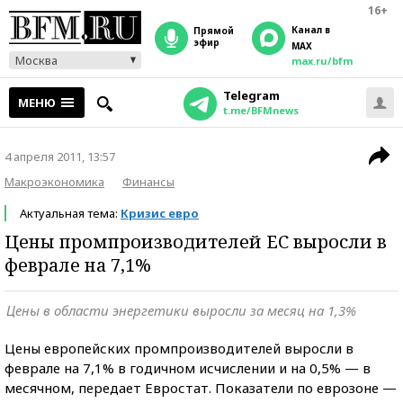
16+
Канал в
прямой
эфир
MAX
Москва
max.ru/bfm
Telegram
МЕНЮ
t.me/BFMnews
4 апреля 2011, 13:57
Макроэкономика
Финансы
Актуальная тема:
Кризис евро
Цены промпроизводителей ЕС выросли в
феврале на 7,1%
Цены в области энергетики выросли за месяц на 1,3%
Цены европейских промпроизводителей выросли в
феврале на 7,1% в годичном исчислении и на 0,5% — в
месячном, передает Евростат. Показатели по еврозоне —