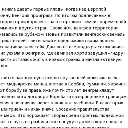
отравившегося в детсаду
мальчика
начала давать первые плоды, когда над Европой
войну Венгрия проиграла. По итогам подписанных в
03:00
МИД РФ: попытки Запада
территории королевства отторгались земли современной
рассорить Россию и Казахстан
обречены на провал
умынии и других стран. Около 40% венгров территории
азались за рубежом. Новые правители венгерских земель
02:00
Ни один водоем Англии
ацию» недействительной и предложили своим новым
не соответствует нормам
х национальностей». Далеко не все мадьяры согласились
химической безопасности
них уехала в Венгрию, где адмирал Хорти задушил «гидру»
01:00
Трамп: США сами
асть осталась жить в новых странах и начала активную
нуждаются в дальнобойных
рии.
ракетах и системах Patriot
00:01
Трамп заявил о
стается важным пунктом во внутренней политике всех
необходимости пополнения
 лет мадьярские меньшинства в Сербии, Румынии, Украине,
арсенала США
т борьбу за права. Уже почти сто лет венгры кладут
вчера, 23:28
Слуцкий призвал
ианонского договора! Борьба за возвращение к границам
признать «Яблоко»
ления в поколение через школьные учебники. В некоторых
нежелательной организацией
 Венгрией» и никак иначе. Соседние правительства
вчера, 23:15
В Смоленске
 меры. Это порождает споры среди простых людей: мой
ребенок и женщина погибли
ак-то чуть не разбили всю посуду в доме в ходе спора о
при падении деревьев во
ться название крупного румынского университета.
время урагана