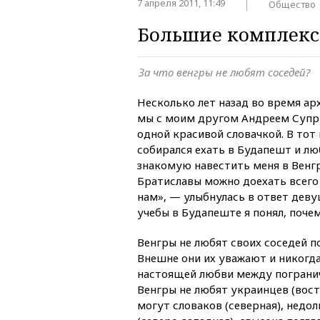
7 апреля 2011, 11:49
Общество
Большие комплекс
За что венгры не любят соседей?
Несколько лет назад во время ар
мы с моим другом Андреем Супр
одной красивой словачкой. В тот 
собирался ехать в Будапешт и лю
знакомую навестить меня в Венгр
Братиславы можно доехать всего з
нам», — улыбнулась в ответ деву
учебы в Будапеште я понял, почем
Венгры не любят своих соседей п
Внешне они их уважают и никогда
настоящей любви между пограни
Венгры не любят украинцев (вост
могут словаков (северная), нед