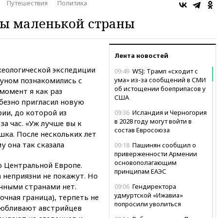
Путешествия
Политика
ы маленькой страны
Лента новостей
хеологической экспедиции
09:49
WSJ: Трамп «сходит с
уном познакомились с
ума» из-за сообщений в СМИ
об истощении боеприпасов у
момент я как раз
США
безно пригласил новую
ии, до которой из
09:36
Исландия и Черногория
в 2028 году могут войти в
а час. «Уж лучше вы к
состав Евросоюза
шка. После нескольких лет
у она так сказала
09:18
Пашинян сообщил о
приверженности Армении
основополагающим
о Центральной Европе.
принципам ЕАЭС
 неприязни не покажут. Но
чными странами нет.
09:06
Гендиректора
удмуртской «Ижавиа»
очная граница), терпеть не
попросили уволиться
олюбливают австрийцев