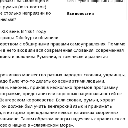
ядывают на словенцев и
08:51
Рубио попросил Лаврова
освободить бывшего
т румын (юго-восток).
американского морпеха,
е столько неприязни ко
Все новости »
осужденного в России
 нельзя?
08:22
В Екатеринбурге
атакован склад Wildberries
XIX веке. В 1861 году
стрицы-Габсбурги обьявили
07:52
В Таиланде ученик
евством с обширными правами самоуправления. Помимо
устроил стрельбу в школе:
есть жертвы
 в него входили вся современная Словакия, современная
овины и половина Румынии, в том числе и развитая
07:00
Лесной пожар в 30
километрах от Ванкувера
привел к эвакуации жителей
проживало множество разных народов: словаки, украинцы,
06:00
Суд обязал Meta
Надо было что-то делать со всеми этими людьми.
выплатить $567 млн по делу о
ал и, наконец, принял в несколько приемов программу
вреде психическому
здоровью детей
программе, представители коренных национальностей не
Венгерском королевстве. Если словак, румын, хорват
05:51
Трамп подписал указ
, он должен был учить венгерский язык и принимать
против «родильного туризма»
в США
, в которых преподавание велось на языках «коренных
раничено. Таким образом венгры надеялись справиться со
04:00
Суд взыскал почти 5 млн
свою нацию в «славянском море».
рублей в пользу семьи