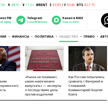
.96
€
88.91
¥
11.51
BRENT
$
83.89
/ ₽
6540
RTS
827.75
ness FM
Telegram
Канал в MAX
ой эфир
t.me/BFMnews
max.ru/bfm
НИИ
ФИНАНСЫ
ПОЛИТИКА
ОБЩЕСТВО
ПРАВО
АВТ
«Рынок не понимает,
Как Россию попытались
ании
какие книги можно
сравнить с Венгрией и
украинского
выпускать» — эксперты
Словакией.
есть
о последствиях дела
Комментарий Георгия
против издателей
Бовта