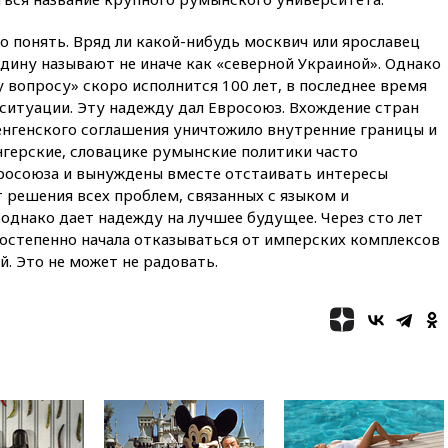
вчера, 22:55
В Москве в
 понять. Вряд ли какой-нибудь москвич или ярославец
пятницу ожидаются ливни
родину называют не иначе как «северной Украиной». Однако
вчера, 22:35
Винисиус
у вопросу» скоро исполнится 100 лет, в последнее время
продлил контракт с «Реалом»
ситуации. Эту надежду дал Евросоюз. Вхождение стран
до 2032 года
нгенского соглашения уничтожило внутренние границы и
вчера, 22:28
Отказаться от
нгерские, словацике румынские политики часто
российского гражданства
вросоюза и вынуждены вместе отстаивать интересы
станет значительно дороже
ет решения всех проблем, связанных с языком и
вчера, 22:20
Путин назвал 76-ю
днако дает надежду на лучшее будущее. Через сто лет
гвардейскую десантно-
постепенно начала отказываться от имперских комплексов
штурмовую дивизию
й. Это не может не радовать.
легендарной
вчера, 22:15
Путин заслушал
доклад о ситуации на
добропольском направлении
вчера, 21:58
Генпрокуратура
признала нежелательным в
РФ американский Human
Rights Foundation