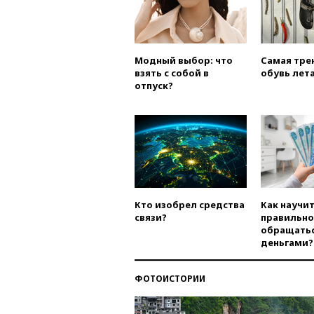
Модный выбор: что
Самая тре
взять с собой в
обувь лета
отпуск?
Кто изобрел средства
Как научи
связи?
правильно
обращатьс
деньгами?
ФОТОИСТОРИИ