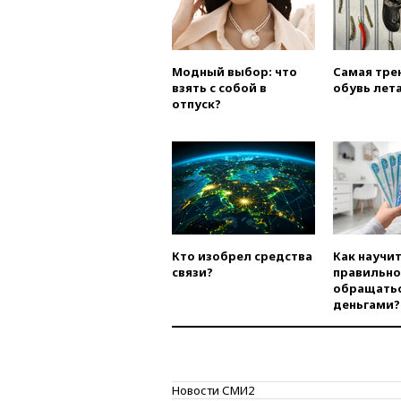
Модный выбор: что
Самая тре
взять с собой в
обувь лета
отпуск?
Кто изобрел средства
Как научи
связи?
правильно
обращатьс
деньгами?
Новости СМИ2