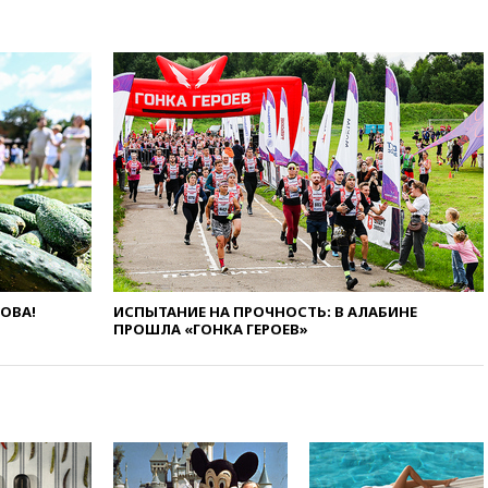
вчера, 20:27
Ямпольская
призвала оптимизировать
олимпиады для поступления в
вузы
вчера, 20:15
Минтранс
предложил оплачивать
защиту дорог от БПЛА из
средств на ремонт
вчера, 20:00
Зеленский 8
августа посетит Сербию с
официальным визитом
вчера, 19:58
В Госдуму будет
внесен законопроект об
отмене ЕГЭ
ЛОВА!
ИСПЫТАНИЕ НА ПРОЧНОСТЬ: В АЛАБИНЕ
ПРОШЛА «ГОНКА ГЕРОЕВ»
вчера, 19:50
Аэропорты Сочи и
Ярославля приостановили
работу
вчера, 19:35
WP: Трамп
призвал доноров-
республиканцев поддержать
Вэнса на выборах 2028 года