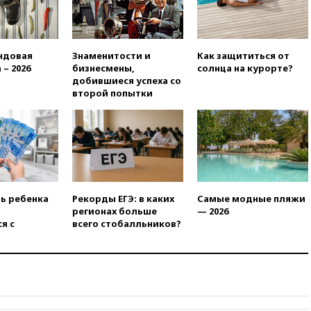
вчера, 21:35
«Аэрофлот»
отменяет часть рейсов в Сочи
и Геленджик
вчера, 21:25
Руслан Терновой
ндовая
Знаменитости и
Как защититься от
выиграл золото чемпионата
 – 2026
бизнесмены,
солнца на курорте?
Европы в прыжках с 10-
добившиеся успеха со
метровой вышки
второй попытки
вчера, 21:10
РФ не получала
обращений о прекращении
концессии строительства ж/д
в Армении
вчера, 21:00
В России вновь
обсуждают эксперимент по
онлайн-продаже алкоголя
ть ребенка
Рекорды ЕГЭ: в каких
Самые модные пляжи
регионах больше
— 2026
вчера, 20:45
Матвиенко:
я с
всего стобалльников?
россиянам могут
рекомендовать не посещать
Армению
вчера, 20:35
ПВО за день
сбила еще 281 украинский
беспилотник над Россией