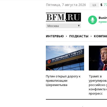
Пятница, 7 августа 2026
$
77
ЦБ
Busi
прям
Москва
ИНТЕРВЬЮ
ПОДКАСТЫ
КОМПА
СТИЛЬ
ТЕСТЫ
Путин открыл дорогу к
Трамп: в
приватизации
урегулиров
Шереметьева
российско-
конфликта 
прогресс