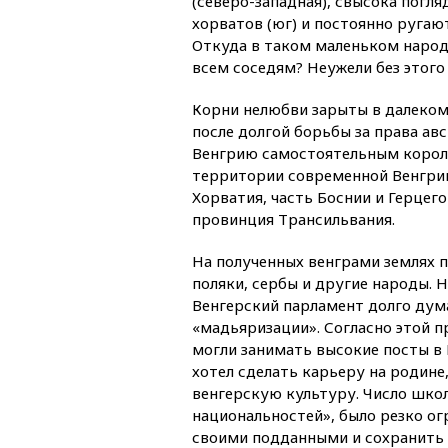
(северо-западная), свысока погл
хорватов (юг) и постоянно ругаю
Откуда в таком маленьком народ
всем соседям? Неужели без этого
Корни нелюбви зарыты в далеком 
после долгой борьбы за права ав
Венгрию самостоятельным корол
территории современной Венгрии
Хорватия, часть Боснии и Герцег
провинция Трансильвания.
На полученных венграми землях 
поляки, сербы и другие народы. 
Венгерский парламент долго дум
«мадьяризации». Согласно этой 
могли занимать высокие посты в 
хотел сделать карьеру на родине
венгерскую культуру. Число школ
национальностей», было резко ог
своими подданными и сохранить 