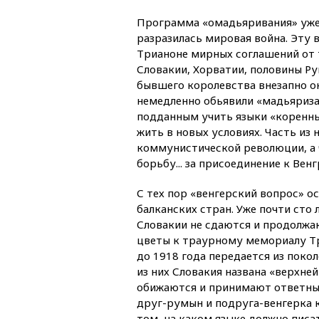
Программа «омадьяривания» уже 
разразилась мировая война. Эту 
Трианоне мирных соглашений от 
Словакии, Хорватии, половины Р
бывшего королевства внезапно ок
немедленно обьявили «мадьяриз
подданным учить языки «коренны
жить в новых условиях. Часть из 
коммунистической революции, а ч
борьбу... за присоединение к Венг
С тех пор «венгерский вопрос» о
балканских стран. Уже почти сто
Словакии не сдаются и продолжаю
цветы к траурному мемориалу Тр
до 1918 года передается из поко
из них Словакия названа «верхней
обижаются и принимают ответные
друг-румын и подруга-венгерка к
том, на каком языке должно писа