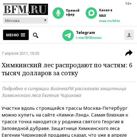
16+
Канал в
прямой
эфир
MAX
Москва
max.ru/bfm
Telegram
МЕНЮ
t.me/BFMnews
7 апреля 2011, 19:30
Химкинский лес распродают по частям: 6
тысяч долларов за сотку
Подробно о ситуации BusinessFM рассказала защитница
Химкинского леса Евгения Чирикова
Участки вдоль строящейся трассы Москва-Петербург
можно купить на сайте «Химки-Лэнд». Самая близкая к
трассе точка находится у родника святого Георгия в
Заповедной дубраве. Защитнице Химкинского леса
Евгении Чириковой продавец сказал, что уже в апреле