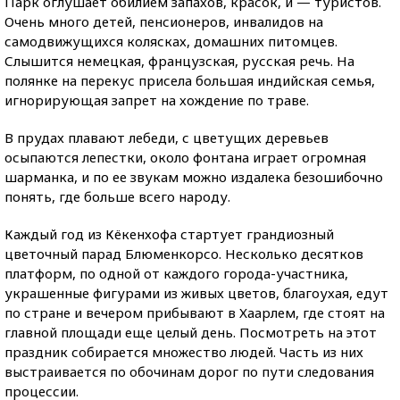
Парк оглушает обилием запахов, красок, и — туристов.
Очень много детей, пенсионеров, инвалидов на
самодвижущихся колясках, домашних питомцев.
Слышится немецкая, французская, русская речь. На
полянке на перекус присела большая индийская семья,
игнорирующая запрет на хождение по траве.
В прудах плавают лебеди, с цветущих деревьев
осыпаются лепестки, около фонтана играет огромная
шарманка, и по ее звукам можно издалека безошибочно
понять, где больше всего народу.
Каждый год из Кёкенхофа стартует грандиозный
цветочный парад Блюменкорсо. Несколько десятков
платформ, по одной от каждого города-участника,
украшенные фигурами из живых цветов, благоухая, едут
по стране и вечером прибывают в Хаарлем, где стоят на
главной площади еще целый день. Посмотреть на этот
праздник собирается множество людей. Часть из них
выстраивается по обочинам дорог по пути следования
процессии.