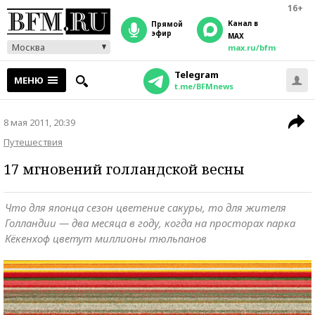
16+
Канал в
прямой
эфир
MAX
Москва
max.ru/bfm
Telegram
МЕНЮ
t.me/BFMnews
8 мая 2011, 20:39
Путешествия
17 мгновений голландской весны
Что для японца сезон цветение сакуры, то для жителя
Голландии — два месяца в году, когда на просторах парка
Кёкенхоф цветут миллионы тюльпанов