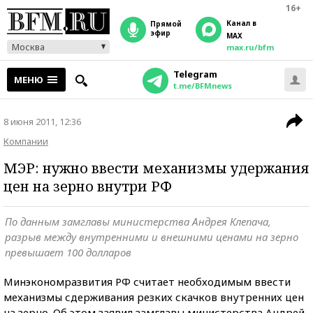
16+
Канал в
прямой
эфир
MAX
Москва
max.ru/bfm
Telegram
МЕНЮ
t.me/BFMnews
8 июня 2011, 12:36
Компании
МЭР: нужно ввести механизмы удержания
цен на зерно внутри РФ
По данным замглавы министерства Андрея Клепача,
разрыв между внутренними и внешними ценами на зерно
превышает 100 долларов
Минэкономразвития РФ считает необходимым ввести
механизмы сдерживания резких скачков внутренних цен
на зерно. Об этом заявил замглавы министерства Андрей